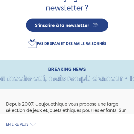
newsletter ?
S'inscrire à la newsletter
PAS DE SPAM ET DES MAILS RAISONNÉS
BREAKING NEWS
 moche oui, mais rempli d'amour • Tant
Depuis 2007, Jeujouéthique vous propose une large
sélection de jeux et jouets éthiques pour les enfants. Sur
Jeujouethique.com ou à la boutique de Quimper,
découvrez le plus grand choix de jouets en bois
EN LIRE PLUS
exclusivement fabriqués en France et en Europe. Nous