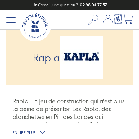
Un Conseil, une question ?
02 98 94 77 37
Mon compte
Ma liste c
Kapla
Kapla, un jeu de construction qui n'est plus
la peine de présenter. Les Kapla, des
planchettes en Pin des Landes qui
permettent des constructions folles.
EN LIRE PLUS
Kapla, une entreprise française implantée