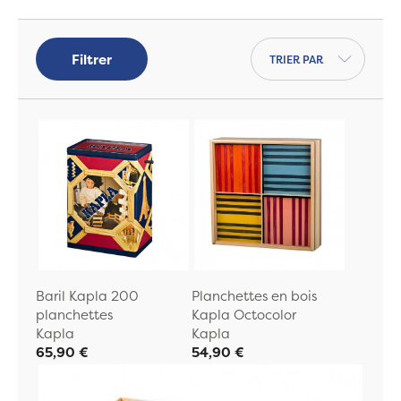
en Aquitaine qui propose des jeux
éducatifs de construction. Les Kapla sont
Trier par
Filtrer
fabriqués en Pin des Landes et sont
conditionnés au Maroc. Kapla, un jeu prisé
des collectivités d'enfants.
Baril Kapla 200
Planchettes en bois
planchettes
Kapla Octocolor
Kapla
Kapla
65,90 €
54,90 €