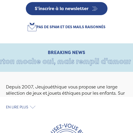
S'inscrire à la newsletter
PAS DE SPAM ET DES MAILS RAISONNÉS
BREAKING NEWS
on moche oui, mais rempli d'amour • T
Depuis 2007, Jeujouéthique vous propose une large
sélection de jeux et jouets éthiques pour les enfants. Sur
Jeujouethique.com ou à la boutique de Quimper,
découvrez le plus grand choix de jouets en bois
EN LIRE PLUS
exclusivement fabriqués en France et en Europe. Nous
travaillons avec des artisans et des PME spécialisés dans
les jeux et jouets en bois de qualité et engagés dans le
développement durable. Ils nous fabriquent des jouets