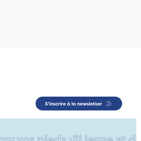
S'inscrire à la newsletter
pieds •
Si jeune et déjà si r