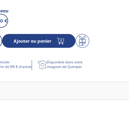
deau
00 €
Ajouter au panier
micile :
Disponible dans votre
rtir de 89 € d'achat
magasin de Quimper