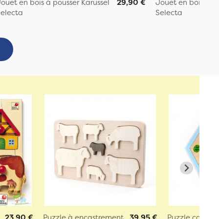
ouet en bois à pousser Karussel
29,90 €
Jouet en bois à po
electa
Selecta
23,90 €
Puzzle à encastrement
39,95 €
Puzzle casse-t