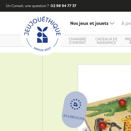
Un Conseil, une question ?
02 98 94 77 37
Nos jeux et jouets
À pr
CHAMBRE
CADEAUX DE
PR
D'ENFANT
NAISSANCE
Zoom