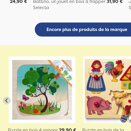
24,90 €
Battino, un jouet en bois à frapper
31,90 €
J
Selecta
S
Encore plus de produits de la marque
Puzzle en bois 4 saisons
29,90 €
Puzzle en bois de la