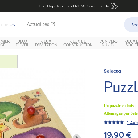
Hop Hop Hop ... les PROMOS sont par là
Recher
Actualités
opos
Rec
EMIER
JEUX
JEUX
JEUX DE
L'UNIVERS
JEUX 
ÂGE
D'ÉVEIL
D'IMITATION
CONSTRUCTION
DU JEU
SOCIÉ
Selecta
Puzzl
Un puzzle en bois
po
Allemagne par Sele
1 Avi
19,90 €