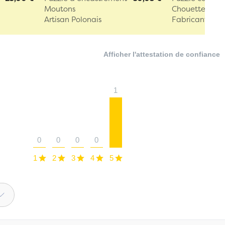
Moutons
Chouettes
Artisan Polonais
Fabricant All
Afficher l'attestation de confiance
1
0
0
0
0
1
2
3
4
5