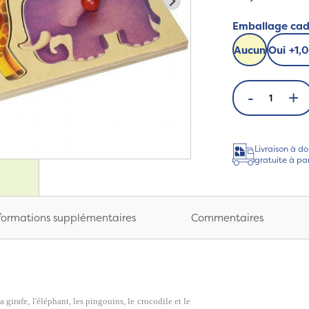
Emballage ca
Aucun
Oui
+
1,
-
+
Livraison à do
gratuite à pa
formations supplémentaires
Commentaires
la girafe, l'éléphant, les pingouins, le crocodile et le