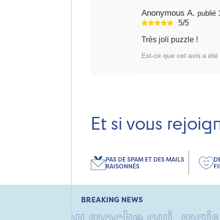
Anonymous A.
5/5
Très joli puzzle !
Est-ce que cet avis a été 
Et si vous rejoig
PAS DE SPAM ET DES MAILS
D
RAISONNÉS
F
BREAKING NEWS
rton moche oui, mais rempli 