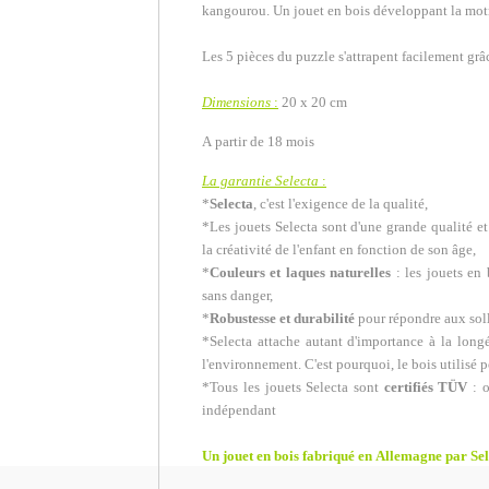
kangourou. Un jouet en bois développant la motri
Les 5 pièces du puzzle s'attrapent facilement grâ
Dimensions
:
20 x 20 cm
A partir de 18 mois
La garantie Selecta
:
*
Selecta
, c'est l'exigence de la qualité,
*Les jouets Selecta sont d'une grande qualité e
la créativité de l'enfant en fonction de son âge,
*
Couleurs et laques naturelles
: les jouets en 
sans danger,
*
Robustesse et durabilité
pour répondre aux soll
*Selecta attache autant d'importance à la longév
l'environnement. C'est pourquoi, le bois utilisé p
*Tous les jouets Selecta sont
certifiés TÜV
: o
indépendant
Un jouet en bois fabriqué en Allemagne par Sel