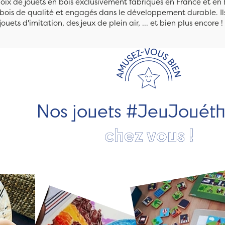
ix de jouets en bois exclusivement fabriqués en France et en 
n bois de qualité et engagés dans le développement durable. Ils
jouets d'imitation, des jeux de plein air, ... et bien plus encore !
Nos jouets #JeuJouét
chez vous !