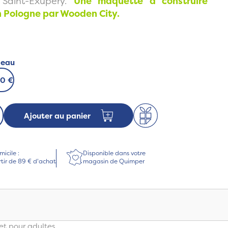
 Saint-Exupéry.
Une maquette à construire
n Pologne par Wooden City.
deau
00 €
Ajouter au panier
micile :
Disponible dans votre
rtir de 89 € d'achat
magasin de Quimper
 et pour adultes