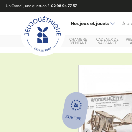
Un Conseil, une question ?
02 98 94 77 37
Nos jeux et jouets
À pr
CHAMBRE
CADEAUX DE
PR
D'ENFANT
NAISSANCE
Zoom