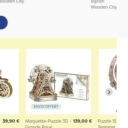
Wooden City
Biplan
Wooden City
ENVOI OFFERT
39,90 €
Maquette-Puzzle 3D -
139,00 €
Puzzle 3D - G
Grande Roue
Terrestre