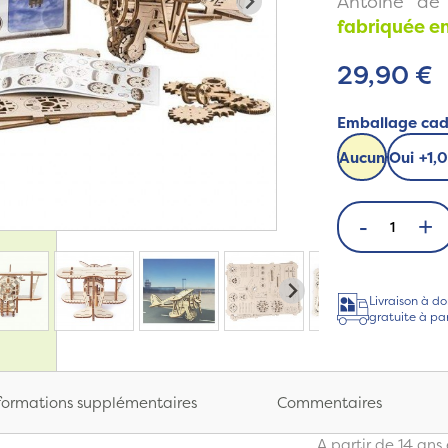
Antoine de
fabriquée e
29,90 €
Emballage ca
Aucun
Oui
+
1,
-
+
Livraison à do
gratuite à pa
formations supplémentaires
Commentaires
A partir de 14 ans