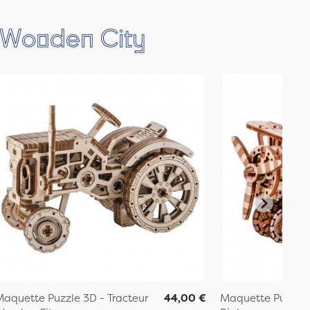
e Wooden City
aquette Puzzle 3D - Tracteur
44,00 €
Maquette Puzzle 