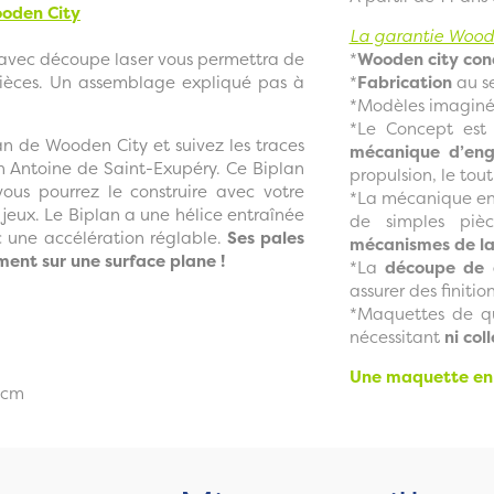
ooden City
La garantie Woode
avec découpe laser vous permettra de
*
Wooden city conç
 pièces. Un assemblage expliqué pas à
*
Fabrication
au se
*Modèles imaginés
*Le Concept est
an de Wooden City et suivez les traces
mécanique d’en
ion Antoine de Saint-Exupéry. Ce Biplan
propulsion, le tou
vous pourrez le construire avec votre
*La mécanique en 
jeux. Le Biplan a une hélice entraînée
de simples pièc
une accélération réglable.
Ses pales
mécanismes de la 
ment sur une surface plane !
*La
découpe de c
assurer des finitio
*Maquettes de qu
nécessitant
ni coll
Une maquette en 
8 cm