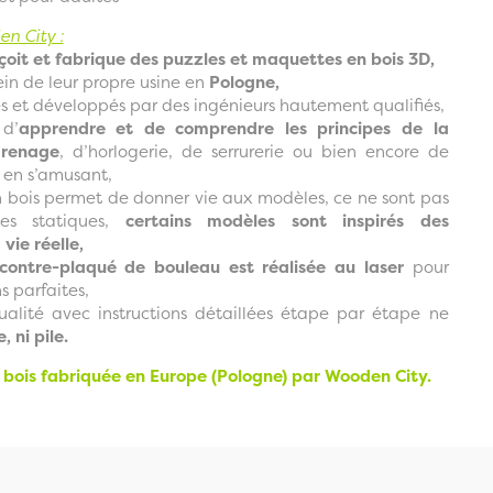
n City :
oit et fabrique des puzzles et maquettes en bois 3D,
in de leur propre usine en
Pologne,
 et développés par des ingénieurs hautement qualifiés,
 d’
apprendre et de comprendre les principes de la
grenage
, d’horlogerie, de serrurerie ou bien encore de
t en s’amusant,
bois permet de donner vie aux modèles, ce ne sont pas
es statiques,
certains modèles sont inspirés des
vie réelle,
ontre-plaqué de bouleau est réalisée au laser
pour
ns parfaites,
alité avec instructions détaillées étape par étape ne
e, ni pile.
bois fabriquée en Europe (Pologne) par Wooden City.