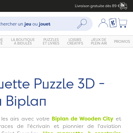
Livraison gratuite dès 89 €
che :
Mon compte
Ma liste c
Rechercher
hercher un
jeu
ou
jouet
DE
LA BOUTIQUE
PUZZLES
LOISIRS
JEUX DE
PROMOS
TÉ
À BIDULES
ET LIVRES
CRÉATIFS
PLEIN AIR
Zoom
ette Puzzle 3D -
n Biplan
les airs avec votre
Biplan de Wooden City
et
races de l'écrivain et pionnier de l'aviation