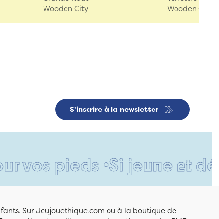
Wooden City
Wooden City
S'inscrire à la newsletter
pieds •
Si jeune et déjà si 
enfants. Sur Jeujouethique.com ou à la boutique de