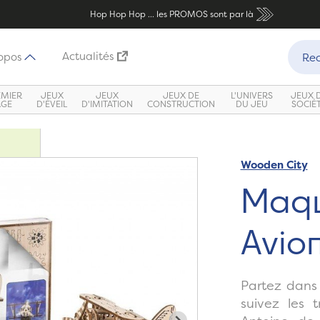
Hop Hop Hop ... les PROMOS sont par là
Recher
Actualités
opos
Rec
EMIER
JEUX
JEUX
JEUX DE
L'UNIVERS
JEUX 
ÂGE
D'ÉVEIL
D'IMITATION
CONSTRUCTION
DU JEU
SOCIÉ
Wooden City
Zoom
Maqu
Avio
Partez dans 
suivez les t