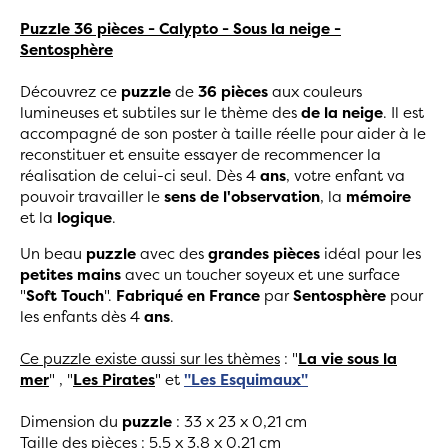
Puzzle 36 pièces - Calypto - Sous la neige -
Sentosphère
Découvrez ce
puzzle
de
36
pièces
aux couleurs
lumineuses et subtiles sur le thème des
de la neige
. Il est
accompagné de son poster à taille réelle pour aider à le
reconstituer
et ensuite essayer de recommencer la
réalisation de celui-ci seul. Dès 4
ans
, votre enfant va
pouvoir travailler le
sens de l'observation
, la
mémoire
et la
logique
.
Un beau
puzzle
avec des
grandes pièces
idéal pour les
petites mains
avec un toucher soyeux et une surface
"
Soft Touch
".
Fabriqué en France
par
Sentosphère
pour
les enfants dès 4
ans
.
Ce puzzle existe aussi sur les thèmes
: "
La vie sous la
mer
" , "
Les Pirates
" et
"Les Esquimaux"
Dimension du
puzzle
: 33 x 23 x 0,21 cm
Taille des pièces : 5,5 x 3,8 x 0,21 cm