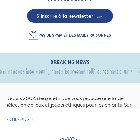
S'inscrire à la newsletter
PAS DE SPAM ET DES MAILS RAISONNÉS
BREAKING NEWS
moche oui, mais rempli d'amour • Tant
Depuis 2007, Jeujouéthique vous propose une large
sélection de jeux et jouets éthiques pour les enfants. Sur
Jeujouethique.com ou à la boutique de Quimper,
découvrez le plus grand choix de jouets en bois
EN LIRE PLUS
exclusivement fabriqués en France et en Europe. Nous
travaillons avec des artisans et des PME spécialisés dans
les jeux et jouets en bois de qualité et engagés dans le