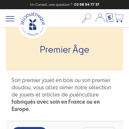
Un Conseil, une question ?
02 98 94 77 37
Mon compte
Ma liste c
Premier Âge
Son premier jouet en bois ou son premier
doudou, vous allez aimer notre sélection
de jouets et articles de puériculture
fabriqués avec soin en France ou en
Europe.