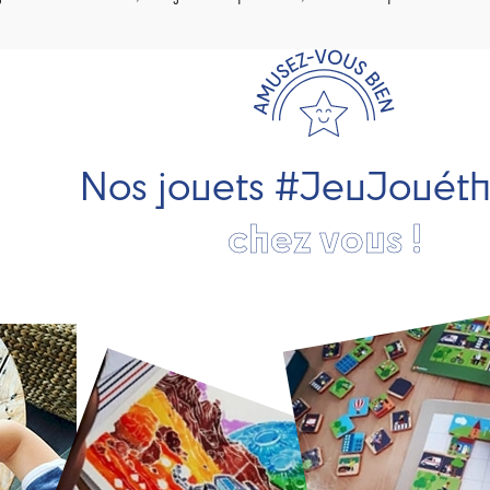
Nos jouets #JeuJouét
chez vous !