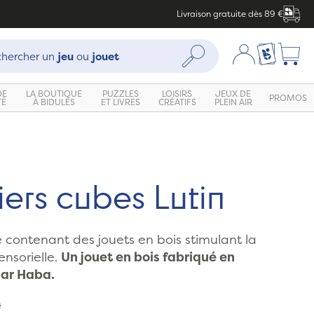
Livraison gratuite dès 89 €
che :
Mon compte
Ma liste c
Rechercher
hercher un
jeu
ou
jouet
DE
LA BOUTIQUE
PUZZLES
LOISIRS
JEUX DE
PROMOS
TÉ
À BIDULES
ET LIVRES
CRÉATIFS
PLEIN AIR
Zoom
ers cubes Lutin
contenant des jouets en bois stimulant la
ensorielle.
Un jouet en bois fabriqué en
ar Haba.
s