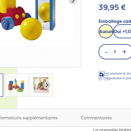
39,95 €
Emballage ca
Aucun
Oui
+
1,
-
+
Livraison à do
gratuite à pa
formations supplémentaires
Commentaires
La garantie Haba