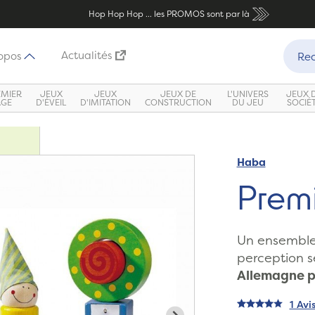
Hop Hop Hop ... les PROMOS sont par là
Recher
Actualités
opos
Rec
EMIER
JEUX
JEUX
JEUX DE
L'UNIVERS
JEUX 
ÂGE
D'ÉVEIL
D'IMITATION
CONSTRUCTION
DU JEU
SOCIÉ
Haba
Zoom
Premi
Un ensemble 
perception s
Allemagne p
1 Avi