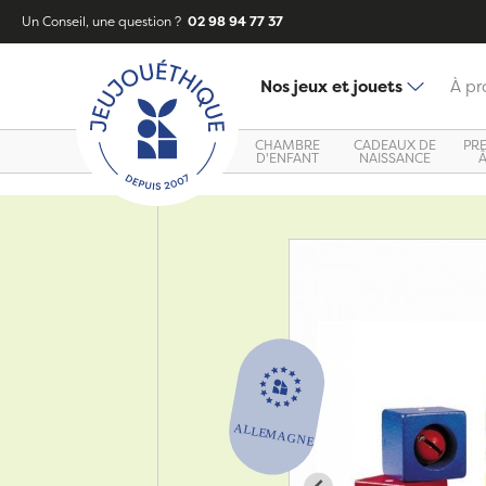
Un Conseil, une question ?
02 98 94 77 37
Nos jeux et jouets
À pr
CHAMBRE
CADEAUX DE
PR
D'ENFANT
NAISSANCE
Zoom