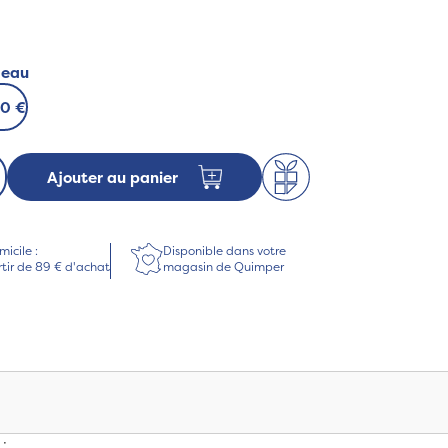
deau
00 €
Ajouter au panier
micile :
Disponible dans votre
rtir de 89 € d'achat
magasin de Quimper
: