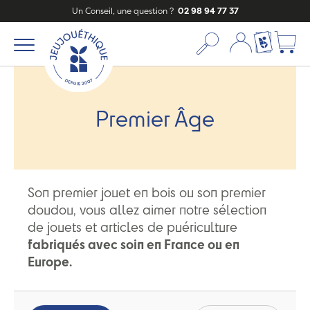
Un Conseil, une question ?
02 98 94 77 37
Mon compte
Ma liste c
Premier Âge
Son premier jouet en bois ou son premier
doudou, vous allez aimer notre sélection
de jouets et articles de puériculture
fabriqués avec soin en France ou en
Europe.