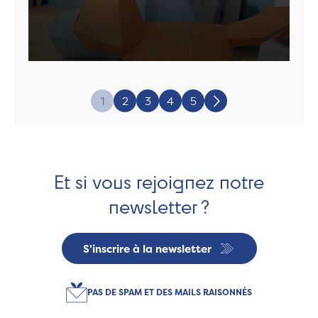
Page:
1
2
3
4
5
Suivant
Et si vous rejoignez notre
newsletter ?
S'inscrire à la newsletter
PAS DE SPAM ET DES MAILS RAISONNÉS