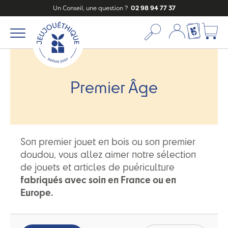
Un Conseil, une question ?
02 98 94 77 37
Mon compte
Ma liste c
Premier Âge
Son premier jouet en bois ou son premier
doudou, vous allez aimer notre sélection
de jouets et articles de puériculture
fabriqués avec soin en France ou en
Europe.