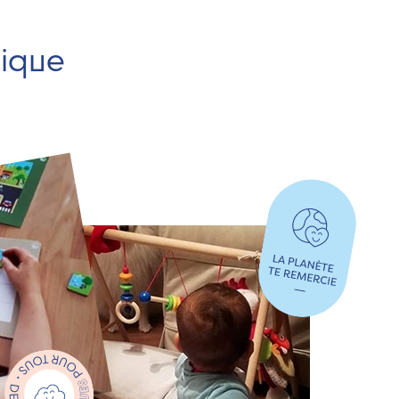
hique