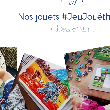
Nos jouets #JeuJouét
chez vous !