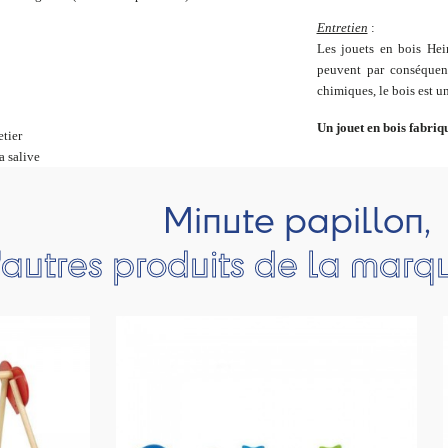
Entretien
:
Les jouets en bois Heim
peuvent par conséquent
chimiques, le bois est u
Un jouet en bois fabri
etier
a salive
Minute papillon,
'autres produits de la mar