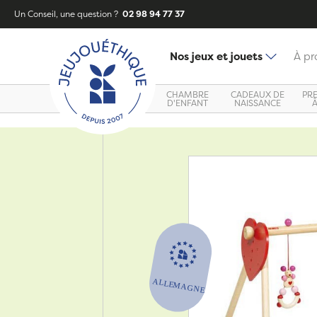
Un Conseil, une question ?
02 98 94 77 37
Nos jeux et jouets
À pr
CHAMBRE
CADEAUX DE
PR
D'ENFANT
NAISSANCE