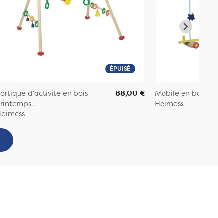
ÉPUISÉ
ortique d'activité en bois
88,00 €
Mobile en bois Av
rintemps...
Heimess
Heimess