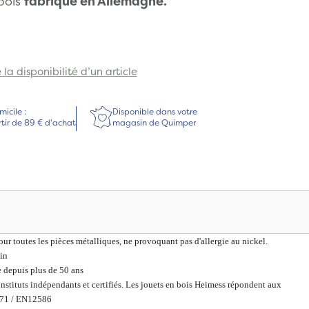
bois
fabriqué en Allemagne.
la disponibilité d’un article
micile :
Disponible dans votre
rtir de 89 € d'achat
magasin de Quimper
ur toutes les pièces métalliques, ne provoquant pas d'allergie au nickel.
in
 depuis plus de 50 ans
 instituts indépendants et certifiés. Les jouets en bois Heimess répondent aux
71 / EN12586