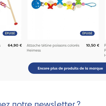
ÉPUISÉ
ÉPUISÉ
s
64,90 €
Attache tétine poissons colorés
10,50 €
P
Heimess
P
Encore plus de produits de la marque
nez notre newsletter ?