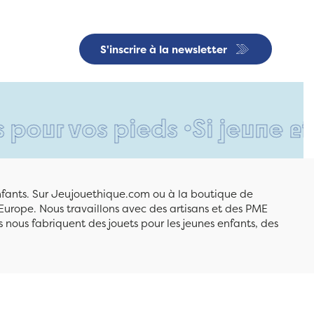
S'inscrire à la newsletter
 vos pieds •
Si jeune et déjà
enfants. Sur Jeujouethique.com ou à la boutique de
Europe. Nous travaillons avec des artisans et des PME
 nous fabriquent des jouets pour les jeunes enfants, des