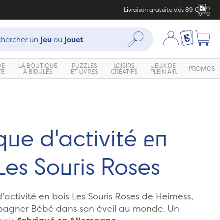
Livraison gratuite dès 89 €
che :
Mon compte
Ma liste c
Rechercher
hercher un
jeu
ou
jouet
DE
LA BOUTIQUE
PUZZLES
LOISIRS
JEUX DE
PROMOS
TÉ
À BIDULES
ET LIVRES
CRÉATIFS
PLEIN AIR
que d'activité en
Les Souris Roses
'activité en bois Les Souris Roses de Heimess,
agner Bébé dans son éveil au monde. Un