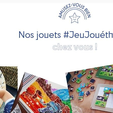
Nos jouets #JeuJouét
chez vous !