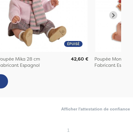
ÉPUISÉ
Poupée Mika 28 cm
42,60 €
Poupée Monin ga
abricant Espagnol
Fabricant Espagn
Afficher l'attestation de confiance
1