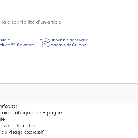
la disponibilité d’un article
micile :
Disponible dans votre
rtir de 89 € d'achat
magasin de Quimper
bricant
:
soires fabriqués en Espagne
ale
e sans phtalates
 au visage expressif