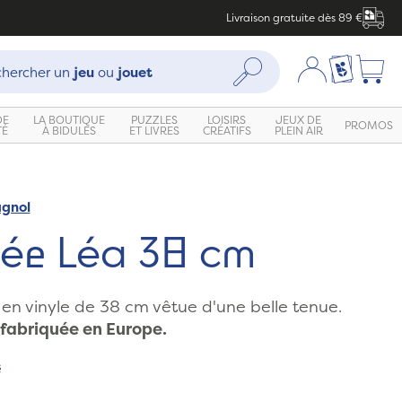
Livraison gratuite dès 89 €
che :
Mon compte
Ma liste c
Rechercher
hercher un
jeu
ou
jouet
DE
LA BOUTIQUE
PUZZLES
LOISIRS
JEUX DE
PROMOS
TÉ
À BIDULES
ET LIVRES
CRÉATIFS
PLEIN AIR
agnol
ée Léa 38 cm
n vinyle de 38 cm vêtue d'une belle tenue.
fabriquée en Europe.
s