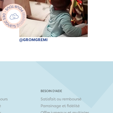
@GROMGREMI
BESOIN D'AIDE
tours
Satisfait ou remboursé
é
Parrainage et fidélité
x
Offre jumeaux et multiples