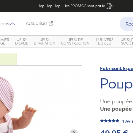
Hop Hop Hop ... les PROMOS sont par là
Recher
Actualités
opos
Rec
EMIER
JEUX
JEUX
JEUX DE
L'UNIVERS
JEUX 
ÂGE
D'ÉVEIL
D'IMITATION
CONSTRUCTION
DU JEU
SOCIÉ
Fabricant Esp
Poup
Une poupée e
Une poupée 
1 Avi
49,95 €