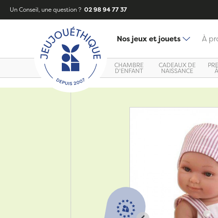
Un Conseil, une question ?
02 98 94 77 37
Nos jeux et jouets
À pr
CHAMBRE
CADEAUX DE
PR
D'ENFANT
NAISSANCE
Zoom