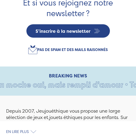
Et si vous rejoignez notre
newsletter ?
S'inscrire à la newsletter
PAS DE SPAM ET DES MAILS RAISONNÉS
BREAKING NEWS
moche oui, mais rempli d'amour • Tant 
Depuis 2007, Jeujouéthique vous propose une large
sélection de jeux et jouets éthiques pour les enfants. Sur
Jeujouethique.com ou à la boutique de Quimper,
découvrez le plus grand choix de jouets en bois
EN LIRE PLUS