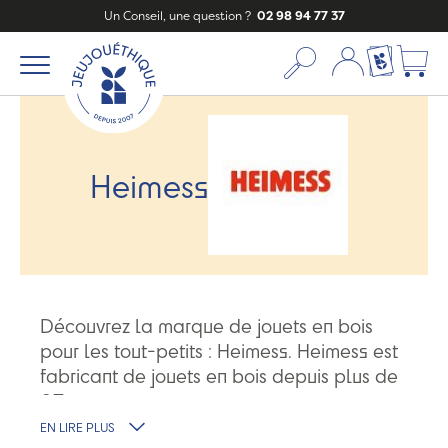
Un Conseil, une question ?
02 98 94 77 37
Mon compte
Ma liste c
Heimess
Découvrez la marque de jouets en bois
pour les tout-petits : Heimess. Heimess est
fabricant de jouets en bois depuis plus de
60 ans.
EN LIRE PLUS
L'entreprise imagine et conçoit ses jouets