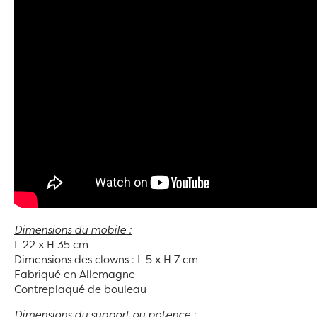
Dimensions du mobile :
L 22 x H 35 cm
Dimensions des clowns : L 5 x H 7 cm
Fabriqué en Allemagne
Contreplaqué de bouleau
Dimensions du support ou potence :