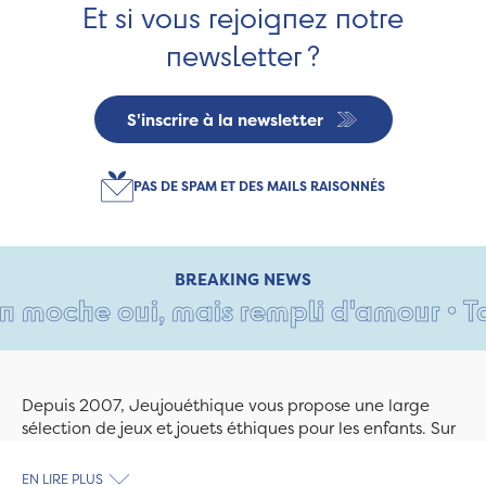
Et si vous rejoignez notre
newsletter ?
S'inscrire à la newsletter
PAS DE SPAM ET DES MAILS RAISONNÉS
BREAKING NEWS
moche oui, mais rempli d'amour • Tant 
Depuis 2007, Jeujouéthique vous propose une large
sélection de jeux et jouets éthiques pour les enfants. Sur
Jeujouethique.com ou à la boutique de Quimper,
découvrez le plus grand choix de jouets en bois
EN LIRE PLUS