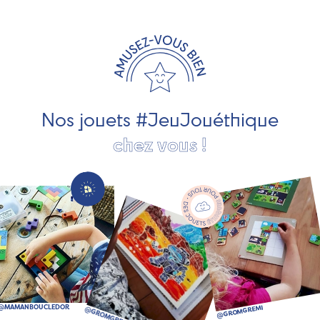
exclusivement fabriqués en France et en Europe. Nous
travaillons avec des artisans et des PME spécialisés dans
les jeux et jouets en bois de qualité et engagés dans le
développement durable. Ils nous fabriquent des jouets
pour les jeunes enfants, des jeux d'éveil, des jeux de
société, des jouets d'imitation, des jeux de plein air, ... et
bien plus encore !
Nos jouets #JeuJouéthique
chez vous !