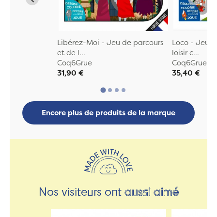
Libérez-Moi - Jeu de parcours
Loco - Jeu d
et de l...
loisir c...
Coq6Grue
Coq6Grue
31,90 €
35,40 €
Encore plus de produits de la marque
Nos visiteurs ont
aussi aimé