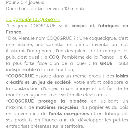
Pour 2 à 4 joueurs
Duré d'une partie : environ 10 minutes
La garantie COQ6GRUE :
*
Les jeux COQ6GRUE sont
conçus et fabriqués en
France,
*D'ou vient le nom COQ6GRUE ? : Une coquecigrue, c'est
une histoire, une sornette, un animal inventé, un mot
illustrant l'imaginaire, l'un des piliers de la marque. Et
puis, c'est aussi : le
COQ
, l'emblème de la France ; le
6
,
la plus forte face d'un dé à jouer ; la
GRUE
, l'outil
indispensable à la construction,
*
COQ6GRUE
associe dans un même produit des
loisirs
créatifs et un jeu de société
. Votre enfant collabore à
la construction d'un jeu à son image et est fier de le
montrer en y jouant avec sa famille et ses amis,
*
COQ6GRUE protège la planète
en utilisant un
maximun de
matières recyclées
, du papier et du bois
en provenance de
forêts eco-gérées
et en fabriquant
ses produits en France afin de développer les petites
entreprises présentes sur le territoire.