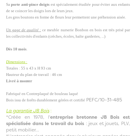
Sa
porte anti-pince doigts
est spécialement étudiée pour éviter aux enfants
de se coincer les doigts lors de leurs jeux.
Les gros boutons en forme de fleurs leur permettent une préhension aisée.
Un gage de qualité :
ce meuble nurserie Bonbon en bois est très prisé par
les collectivités d'enfants (crèches, écoles, halte garderies, ...)
Dès 10 mois
.
Dimensions
:
Totales : 55 x 43 x H 93 cm
Hauteur du plan de travail : 46 cm
Livré à monter
Fabriqué en Contreplaqué de bouleau laqué
PEFC/10-31-485
Bois issu de forêts durablement gérées et certifié
La garantie JB Bois
:
*Créée en 1978, l'
entreprise bretonne JB Bois est
spécialisée dans le travail du bois
: jeux et jouets, PLV,
petit mobilier...