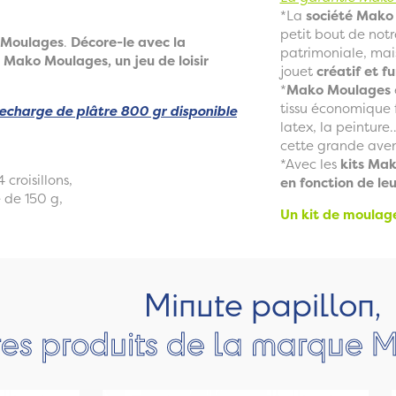
*La
société Mako 
petit bout de not
Moulages
.
Décore-le avec la
patrimoniale, mais
. Mako Moulages, un jeu de loisir
jouet
créatif et fu
*
Mako Moulages
tissu économique f
echarge de plâtre 800 gr disponible
latex, la peinture
cette grande ave
*Avec les
kits Ma
 croisillons,
en fonction de le
 de 150 g,
Un kit de moulag
Minute papillon,
res produits de la marque