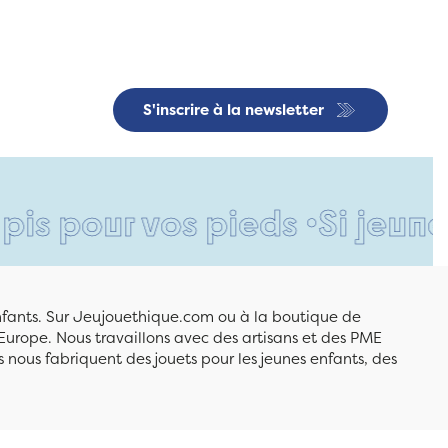
S'inscrire à la newsletter
ur vos pieds •
Si jeune et dé
enfants. Sur Jeujouethique.com ou à la boutique de
Europe. Nous travaillons avec des artisans et des PME
 nous fabriquent des jouets pour les jeunes enfants, des