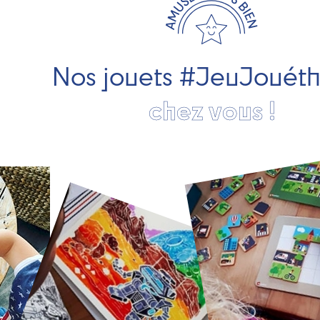
Nos jouets #JeuJouét
chez vous !