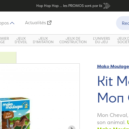
Hop Hop Hop ... les PROMOS sont par là
Recher
Actualités
opos
Rec
EMIER
JEUX
JEUX
JEUX DE
L'UNIVERS
JEUX 
ÂGE
D'ÉVEIL
D'IMITATION
CONSTRUCTION
DU JEU
SOCIÉ
Mako Moulage
Zoom
Kit 
Mon 
Mon Cheval,
son animal.