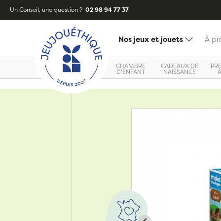
Un Conseil, une question ?
02 98 94 77 37
Nos jeux et jouets
À pr
CHAMBRE
CADEAUX DE
PR
D'ENFANT
NAISSANCE
Zoom