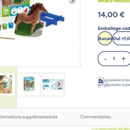
Mako Moula
14,00 €
Emballage ca
Aucun
Oui
+
1,
-
+
Livraison à do
gratuite à pa
formations supplémentaires
Commentaires
La garantie Mako