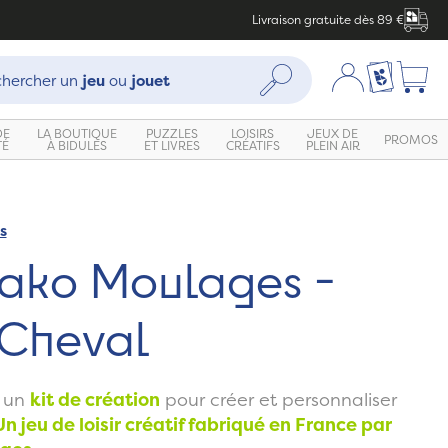
Livraison gratuite dès 89 €
che :
Mon compte
Ma liste c
Rechercher
hercher un
jeu
ou
jouet
DE
LA BOUTIQUE
PUZZLES
LOISIRS
JEUX DE
PROMOS
TÉ
À BIDULES
ET LIVRES
CRÉATIFS
PLEIN AIR
s
Zoom
Mako Moulages -
Cheval
 un
kit de création
pour créer et personnaliser
Un jeu de loisir créatif fabriqué en France par