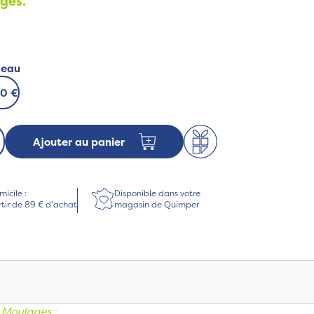
ges.
deau
00 €
Ajouter au panier
micile :
Disponible dans votre
rtir de 89 € d'achat
magasin de Quimper
 Moulages :