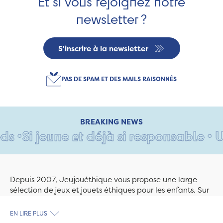
Et si vous rejoignez notre
newsletter ?
S'inscrire à la newsletter
PAS DE SPAM ET DES MAILS RAISONNÉS
BREAKING NEWS
•
Si jeune et déjà si responsable • Un
Depuis 2007, Jeujouéthique vous propose une large
sélection de jeux et jouets éthiques pour les enfants. Sur
Jeujouethique.com ou à la boutique de Quimper,
découvrez le plus grand choix de jouets en bois
EN LIRE PLUS
exclusivement fabriqués en France et en Europe. Nous