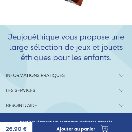
Jeujouéthique vous propose une
large sélection de jeux et jouets
éthiques pour les enfants.
INFORMATIONS PRATIQUES
LES SERVICES
BESOIN D'AIDE
Mentions légales
|
Nous contacter
|
Recherche avancée
© 2026 Jeujouethique.com - création UX/UI :
Agence Hypersthène
26,90 €
Ajouter au panier