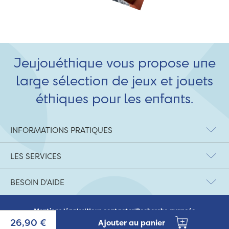
Jeujouéthique vous propose une
large sélection de jeux et jouets
éthiques pour les enfants.
INFORMATIONS PRATIQUES
LES SERVICES
BESOIN D'AIDE
Mentions légales
|
Nous contacter
|
Recherche avancée
© 2026 Jeujouethique.com - création UX/UI :
Agence Hypersthène
26,90 €
Ajouter au panier