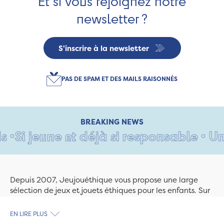
Et si vous rejoignez notre
newsletter ?
S'inscrire à la newsletter
PAS DE SPAM ET DES MAILS RAISONNÉS
BREAKING NEWS
Si jeune et déjà si responsable • Un c
Depuis 2007, Jeujouéthique vous propose une large
sélection de jeux et jouets éthiques pour les enfants. Sur
Jeujouethique.com ou à la boutique de Quimper,
découvrez le plus grand choix de jouets en bois
EN LIRE PLUS
exclusivement fabriqués en France et en Europe. Nous