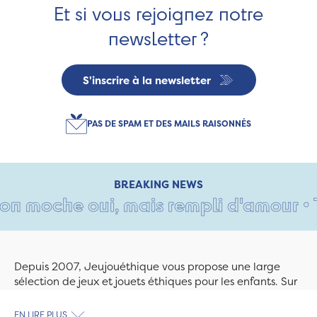
Et si vous rejoignez notre
newsletter ?
S'inscrire à la newsletter
PAS DE SPAM ET DES MAILS RAISONNÉS
BREAKING NEWS
 moche oui, mais rempli d'amour • Tant
Depuis 2007, Jeujouéthique vous propose une large
sélection de jeux et jouets éthiques pour les enfants. Sur
Jeujouethique.com ou à la boutique de Quimper,
découvrez le plus grand choix de jouets en bois
EN LIRE PLUS