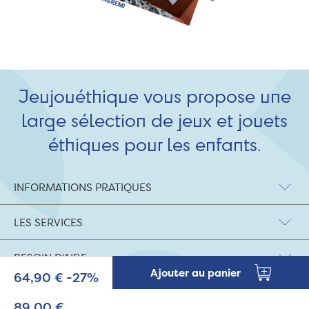
Jeujouéthique vous propose une
large sélection de jeux et jouets
éthiques pour les enfants.
INFORMATIONS PRATIQUES
LES SERVICES
BESOIN D'AIDE
Ajouter au panier
64,90 €
-27%
Mentions légales
|
Nous contacter
|
Recherche avancée
89,00 €
© 2026 Jeujouethique.com - création UX/UI :
Agence Hypersthène