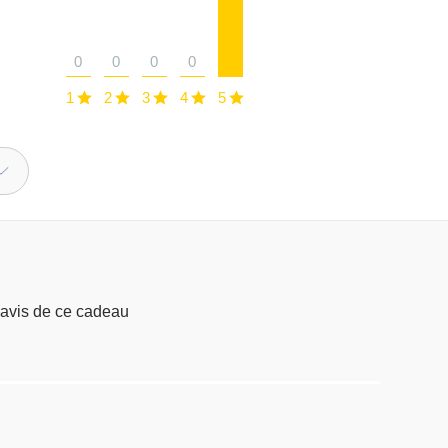
0
0
0
0
1
2
3
4
5
s sont ravis de ce cadeau