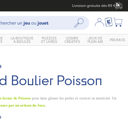
Livraison gratuite dès 89 €
che :
Mon compte
Ma liste c
Rechercher
hercher un
jeu
ou
jouet
DE
LA BOUTIQUE
PUZZLES
LOISIRS
JEUX DE
PROMOS
TÉ
À BIDULES
ET LIVRES
CRÉATIFS
PLEIN AIR
a
d Boulier Poisson
n forme de Poisson
pour faire glisser les perles et exercer sa motricité. Un
ance par un artisan du Jura.
s