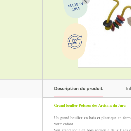
Description du produit
In
Grand boulier Poisson des Artisans du Jura
Un grand
boulier en bois et plastique
en form
votre enfant
Son grand socle en bois accueille deux tiges 