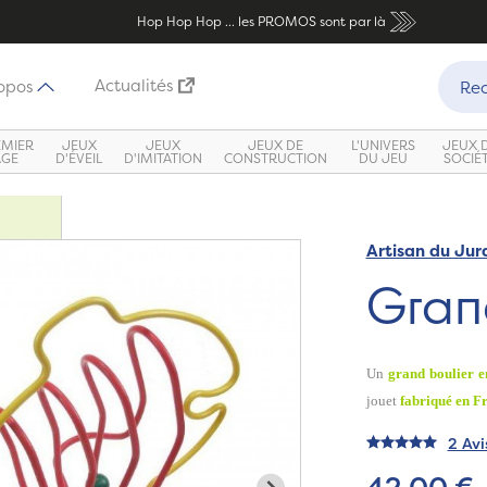
Hop Hop Hop ... les PROMOS sont par là
Recher
Actualités
opos
Rec
EMIER
JEUX
JEUX
JEUX DE
L'UNIVERS
JEUX 
ÂGE
D'ÉVEIL
D'IMITATION
CONSTRUCTION
DU JEU
SOCIÉ
Artisan du Jur
Gran
Un
grand boulier e
jouet
fabriqué en Fr
2 Avi
42,00 €