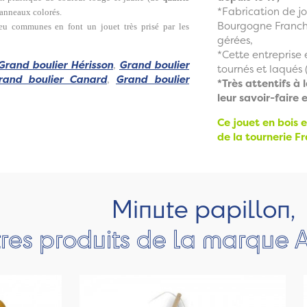
*Fabrication de jo
7 anneaux colorés.
Bourgogne Franche
peu communes en font un jouet très prisé par les
gérées,
*Cette entreprise 
Grand boulier Hérisson
,
Grand boulier
tournés et laqués (
rand boulier Canard
,
Grand boulier
*Très attentifs à 
leur savoir-faire 
Ce jouet en bois e
de la tournerie Fr
Minute papillon,
res produits de la marque A