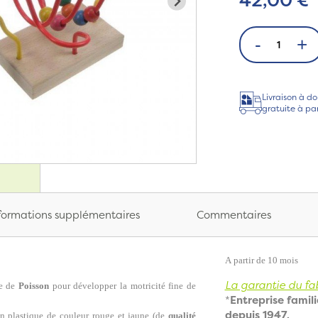
-
+
Livraison à do
gratuite à pa
formations supplémentaires
Commentaires
A partir de 10 mois
La garantie du fab
e de
Poisson
pour développer la motricité fine de
*
Entreprise famili
depuis 1947,
en plastique de couleur rouge et jaune (de
qualité