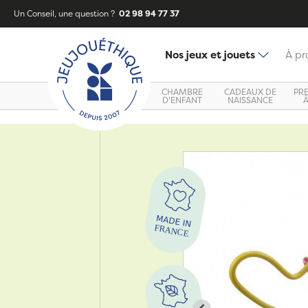
Un Conseil, une question ?
02 98 94 77 37
Nos jeux et jouets
À pr
CHAMBRE
CADEAUX DE
PR
D'ENFANT
NAISSANCE
Zoom