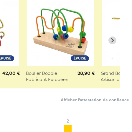
ÉPUISÉ
ÉPUISÉ
42,00 €
Boulier Doobie
28,90 €
Grand Boulier
Fabricant Européen
Artisan du Jur
Afficher l'attestation de confiance
2