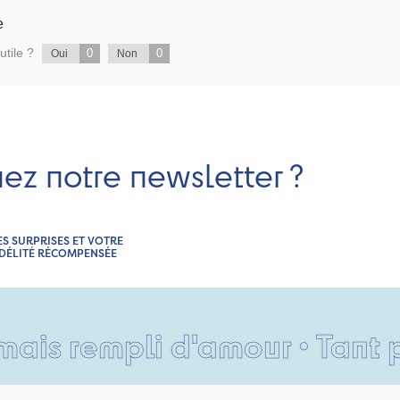
e
utile ?
0
0
Oui
Non
nez notre newsletter ?
ES SURPRISES ET VOTRE
IDÉLITÉ RÉCOMPENSÉE
pli d'amour • Tant pis pour