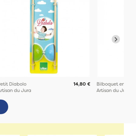
etit Diabolo
14,80 €
Bilboquet en bois
rtisan du Jura
Artisan du Jura