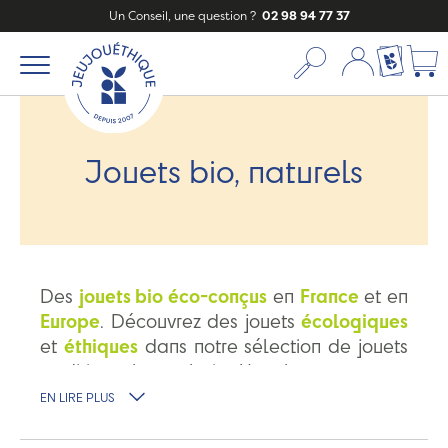
Un Conseil, une question ?
02 98 94 77 37
Mon compte
Ma liste 
Jouets bio, naturels
Des
jouets bio éco-conçus
en
France
et en
Europe
. Découvrez des jouets
écologiques
et
éthiques
dans notre sélection de jouets
traditionnels en bois. Une large gamme
pour
l'éveil de bébé
et pour amuser les
EN LIRE PLUS
enfants pendant des heures. Des jouets
certifiés
FSC
, des forêts gérées