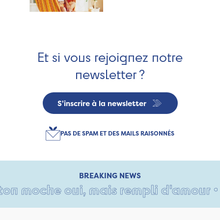
Et si vous rejoignez notre
newsletter ?
S'inscrire à la newsletter
PAS DE SPAM ET DES MAILS RAISONNÉS
BREAKING NEWS
ton moche oui, mais rempli d'amour • T