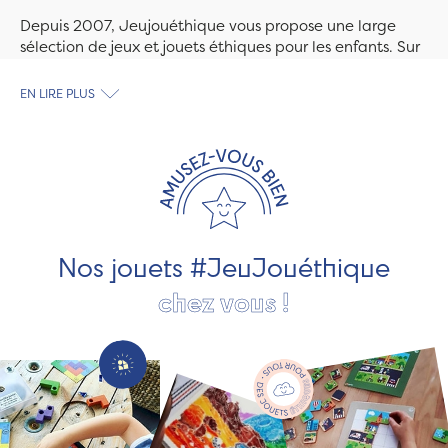
Depuis 2007, Jeujouéthique vous propose une large
sélection de jeux et jouets éthiques pour les enfants. Sur
Jeujouethique.com ou à la boutique de Quimper,
découvrez le plus grand choix de jouets en bois
EN LIRE PLUS
exclusivement fabriqués en France et en Europe. Nous
travaillons avec des artisans et des PME spécialisés dans
les jeux et jouets en bois de qualité et engagés dans le
développement durable. Ils nous fabriquent des jouets
pour les jeunes enfants, des jeux d'éveil, des jeux de
société, des jouets d'imitation, des jeux de plein air, ... et
bien plus encore !
Nos jouets #JeuJouéthique
chez vous !