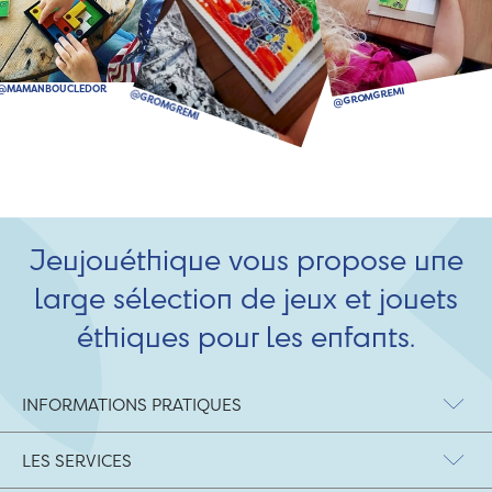
Jeujouéthique vous propose une
large sélection de jeux et jouets
éthiques pour les enfants.
INFORMATIONS PRATIQUES
LES SERVICES