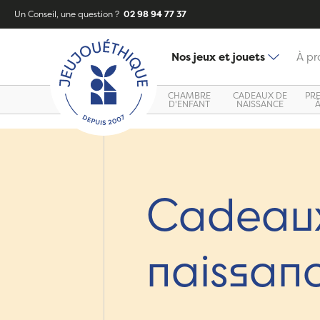
Un Conseil, une question ?
02 98 94 77 37
Nos jeux et jouets
À pr
CHAMBRE
CADEAUX DE
PR
D'ENFANT
NAISSANCE
Cadeau
naissan