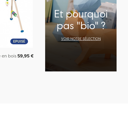
Et pourquoi
pas "bio" ?
VOIR NOTRE SÉLECTION
EPUISÉ
é en bois
59,95 €