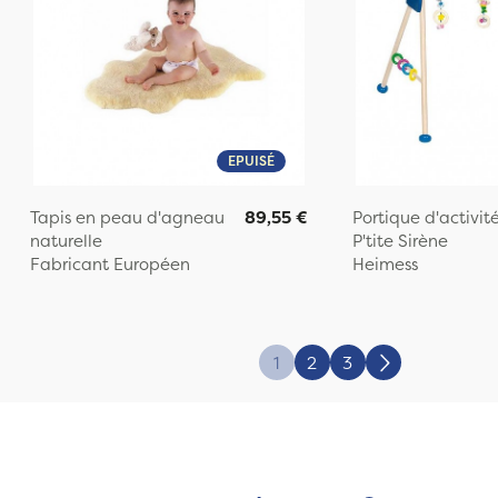
EPUISÉ
Tapis en peau d'agneau
89,55 €
Portique d'activit
naturelle
P'tite Sirène
Fabricant Européen
Heimess
1
2
3
Suivant