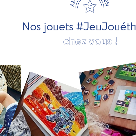
Nos jouets #JeuJouét
chez vous !