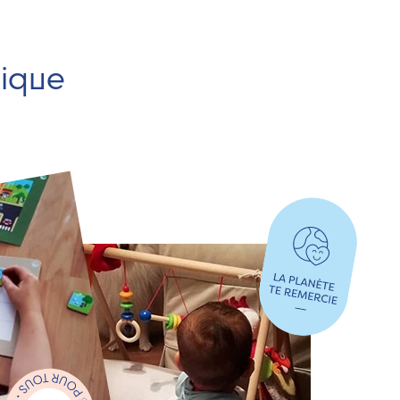
hique