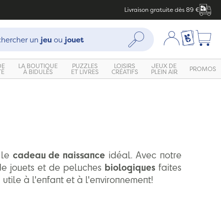
Livraison gratuite dès 89 €
che :
Mon compte
Ma liste c
Rechercher
hercher un
jeu
ou
jouet
DE
LA BOUTIQUE
PUZZLES
LOISIRS
JEUX DE
PROMOS
TÉ
À BIDULES
ET LIVRES
CRÉATIFS
PLEIN AIR
i le
cadeau de naissance
idéal. Avec notre
de jouets et de peluches
biologiques
faites
utile à l'enfant et à l'environnement!