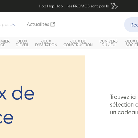
Hop Hop Hop ... les PROMOS sont par là
Recher
Actualités
opos
Rec
EMIER
JEUX
JEUX
JEUX DE
L'UNIVERS
JEUX 
ÂGE
D'ÉVEIL
D'IMITATION
CONSTRUCTION
DU JEU
SOCIÉ
x de
Trouvez ic
sélection 
ce
un cadeau 