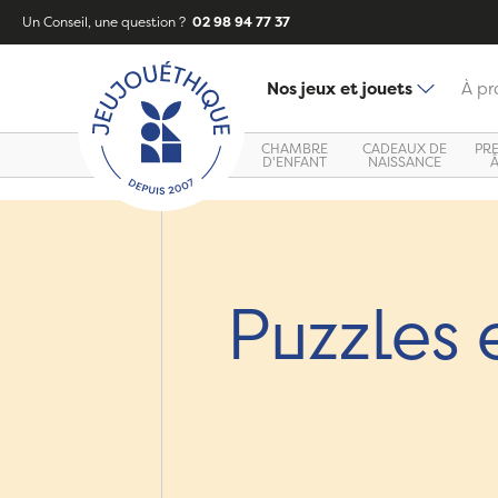
Un Conseil, une question ?
02 98 94 77 37
Nos jeux et jouets
À pr
CHAMBRE
CADEAUX DE
PR
D'ENFANT
NAISSANCE
Puzzles e