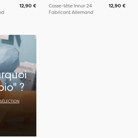
12,90 €
Casse-tête Innur 24
12,90 €
nd
Fabricant Allemand
urquoi
bio" ?
 SÉLECTION