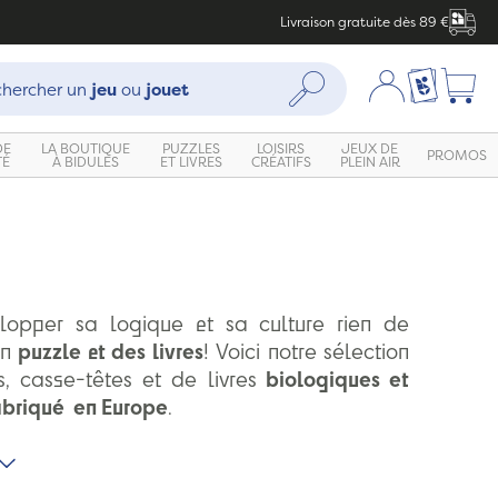
Livraison gratuite dès 89 €
che :
Mon compte
Ma liste c
Rechercher
hercher un
jeu
ou
jouet
DE
LA BOUTIQUE
PUZZLES
LOISIRS
JEUX DE
PROMOS
TÉ
À BIDULES
ET LIVRES
CRÉATIFS
PLEIN AIR
lopper sa logique et sa culture rien de
un
puzzle et des livres
! Voici notre sélection
, casse-têtes et de livres
biologiques et
abriqué en Europe
.