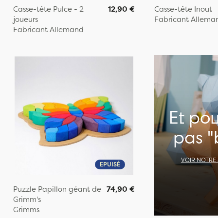
Casse-tête Pulce - 2
12,90 €
Casse-tête Inout
joueurs
Fabricant Allema
Fabricant Allemand
Et po
pas "
VOIR NOTRE
EPUISÉ
Puzzle Papillon géant de
74,90 €
Grimm's
Grimms