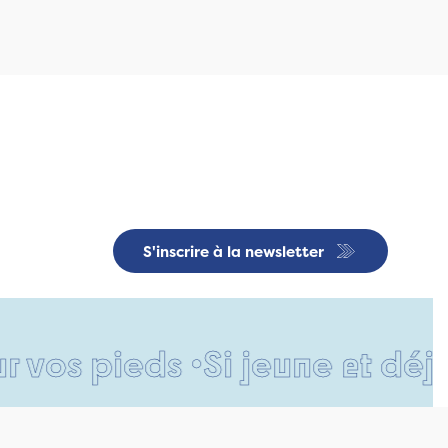
S'inscrire à la newsletter
 pieds •
Si jeune et déjà si 