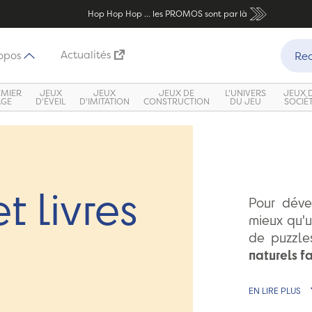
Hop Hop Hop ... les PROMOS sont par là
Recher
Actualités
opos
Rec
EMIER
JEUX
JEUX
JEUX DE
L'UNIVERS
JEUX 
ÂGE
D'ÉVEIL
D'IMITATION
CONSTRUCTION
DU JEU
SOCIÉ
t livres
Pour déve
mieux qu'
de puzzles
naturels f
EN LIRE PLUS