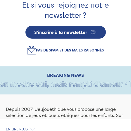
Et si vous rejoignez notre
newsletter ?
S'inscrire à la newsletter
PAS DE SPAM ET DES MAILS RAISONNÉS
BREAKING NEWS
n moche oui, mais rempli d'amour • Tan
Depuis 2007, Jeujouéthique vous propose une large
sélection de jeux et jouets éthiques pour les enfants. Sur
Jeujouethique.com ou à la boutique de Quimper,
découvrez le plus grand choix de jouets en bois
EN LIRE PLUS