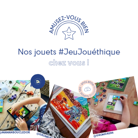
exclusivement fabriqués en France et en Europe. Nous
travaillons avec des artisans et des PME spécialisés dans
les jeux et jouets en bois de qualité et engagés dans le
développement durable. Ils nous fabriquent des jouets
pour les jeunes enfants, des jeux d'éveil, des jeux de
société, des jouets d'imitation, des jeux de plein air, ... et
bien plus encore !
Nos jouets #JeuJouéthique
chez vous !