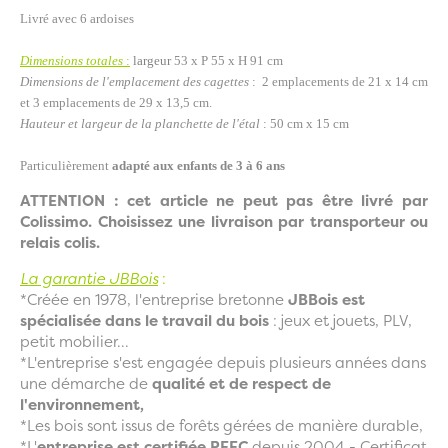
Livré avec 6 ardoises
Dimensions totales
:
largeur
53 x P 55 x H 91 cm
Dimensions de l'emplacement des cagettes
: 2 emplacements de 21 x 14 cm
et 3 emplacements de 29 x 13,5 cm.
Hauteur et largeur de la planchette de l'étal
: 50 cm x 15 cm
Particulièrement
adapté aux enfants de 3 à 6 ans
ATTENTION : cet article ne peut pas être livré par
Colissimo. Choisissez une livraison par transporteur ou
relais colis.
La garantie JBBois
:
*Créée en 1978, l'entreprise bretonne
JBBois est
spécialisée dans le travail du bois
: jeux et jouets, PLV,
petit mobilier...
*L'entreprise s'est engagée depuis plusieurs années dans
une démarche de
qualité et de respect de
l'environnement,
*Les bois sont issus de forêts gérées de manière durable,
*L'
entreprise est certifiée PEFC
depuis 2004 - Certificat