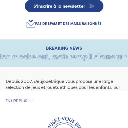
S'inscrire à la newsletter
PAS DE SPAM ET DES MAILS RAISONNÉS
BREAKING NEWS
n moche oui, mais rempli d'amour • Tan
Depuis 2007, Jeujouéthique vous propose une large
sélection de jeux et jouets éthiques pour les enfants. Sur
Jeujouethique.com ou à la boutique de Quimper,
découvrez le plus grand choix de jouets en bois
EN LIRE PLUS
exclusivement fabriqués en France et en Europe. Nous
travaillons avec des artisans et des PME spécialisés dans
les jeux et jouets en bois de qualité et engagés dans le
développement durable. Ils nous fabriquent des jouets