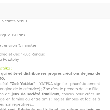
 3 cartes bonus
jusqu'à 150 ans
 : environ 15 minutes
ndréa et Jean-Luc Renaud
a Pásztohy
atéka :
 qui édite et distribue ses propres créations de jeux de
10,
ciété
"Zoé Yatéka"
: YATEKA signifie phonétiquement
origine de la créatrice) ; Zoé c'est le prénom de leur fille,
tion de
jeux de société familiaux
, concus pour créer un
e en famille ou entre amis :
règles simples et faciles à
s non répétitives...
été sont fabriqués en Italie et les pièces en bois en