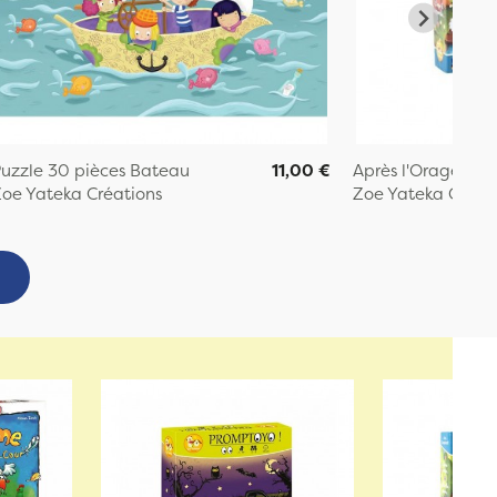
uzzle 30 pièces Bateau
11,00 €
Après l'Orage jeu 
oe Yateka Créations
Zoe Yateka Créat