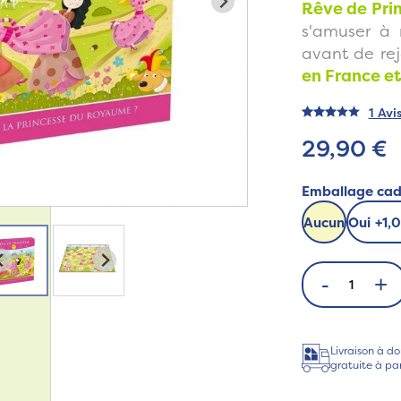
Rêve de Pri
s'amuser à 
avant de re
en France et
1 Avi
29,90 €
Emballage ca
Aucun
Oui
+
1,
-
+
Livraison à do
gratuite à pa