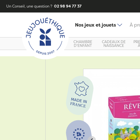
Un Conseil, une question ?
02 98 94 77 37
Nos jeux et jouets
À pr
CHAMBRE
CADEAUX DE
PR
D'ENFANT
NAISSANCE
Zoom