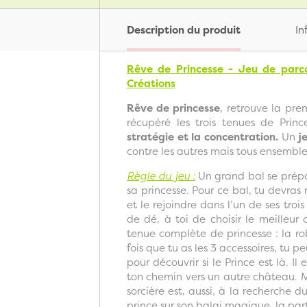
Description du produit
In
Rêve de Princesse - Jeu de parc
Créations
Rêve de princesse
, retrouve la pre
récupéré les trois tenues de Prin
stratégie et la concentration.
Un
j
contre les autres mais tous ensemble
Règle du jeu :
Un grand bal se prépa
sa princesse. Pour ce bal, tu devras 
et le rejoindre dans l’un de ses tro
de dé, à toi de choisir le meilleur
tenue complète de princesse : la ro
fois que tu as les 3 accessoires, tu pe
pour découvrir si le Prince est là. Il
ton chemin vers un autre château. M
sorcière est, aussi, à la recherche d
prince sur son balai magique, la par