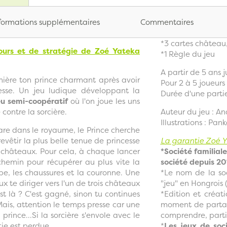
formations supplémentaires
Commentaires
*3 cartes château,
ours et de stratégie de Zoé Yateka
*1 Règle du jeu
A partir de 5 ans 
mière ton prince charmant après avoir
Pour 2 à 5 joueurs
cesse. Un jeu ludique développant la
Durée d'une partie
eu semi-coopératif
où l'on joue les uns
 contre la sorcière.
Auteur du jeu : A
Illustrations :
Pank
re dans le royaume, le Prince cherche
revêtir la plus belle tenue de princesse
La garantie Zoé Y
is châteaux. Pour cela, à chaque lancer
*
Société familiale
 chemin pour récupérer au plus vite la
société depuis 20
be, les chaussures et la couronne. Une
*
Le nom de la so
ux te diriger vers l'un de trois châteaux
"jeu" en Hongrois (
 est là ? C'est gagné, sinon tu continues
*Edition et créa
ais, attention le temps presse car une
moment de partag
u prince
...Si la sorcière s'envole avec le
comprendre, partie
tie est perdue.
*
Les jeux de soci