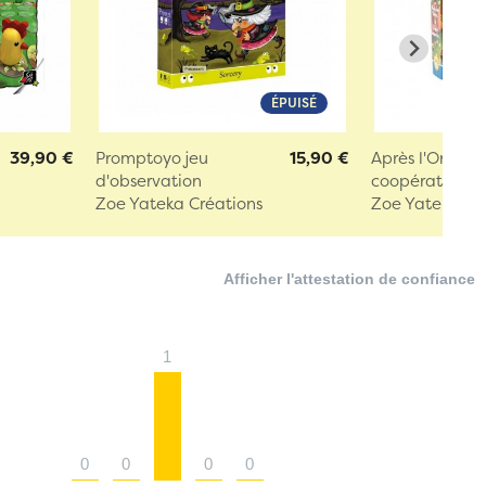
ÉPUISÉ
39,90 €
Promptoyo jeu
15,90 €
Après l'Orage 
d'observation
coopératif
Zoe Yateka Créations
Zoe Yateka Cr
Afficher l'attestation de confiance
1
0
0
0
0