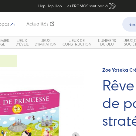
Hop Hop Hop ... les PROMOS sont par là
Recher
Actualités
opos
Rec
EMIER
JEUX
JEUX
JEUX DE
L'UNIVERS
JEUX 
ÂGE
D'ÉVEIL
D'IMITATION
CONSTRUCTION
DU JEU
SOCIÉ
Zoe Yateka Cr
Zoom
Rêve 
de p
strat