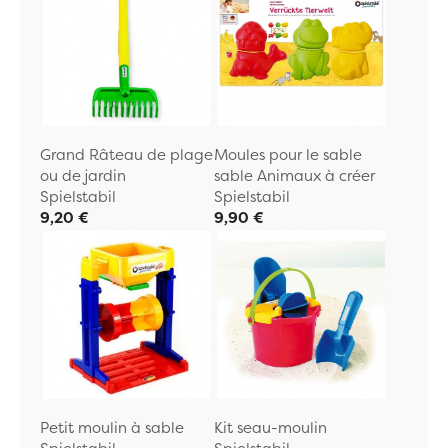
Grand Râteau de plage
Moules pour le sable
ou de jardin
sable Animaux à créer
Spielstabil
Spielstabil
9,20 €
9,90 €
Petit moulin à sable
Kit seau-moulin