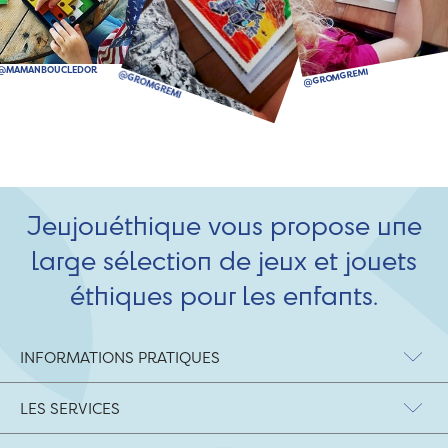
Jeujouéthique vous propose une
large sélection de jeux et jouets
éthiques pour les enfants.
INFORMATIONS PRATIQUES
LES SERVICES