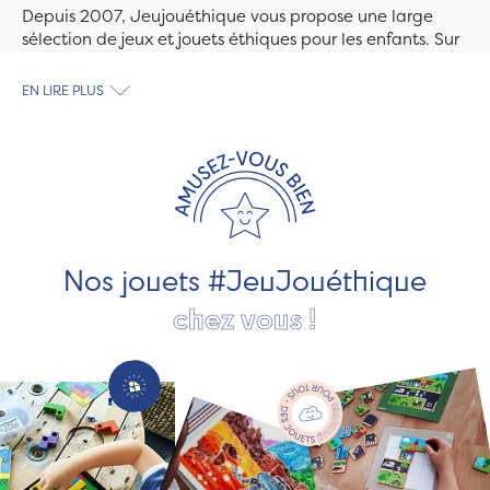
Depuis 2007, Jeujouéthique vous propose une large
sélection de jeux et jouets éthiques pour les enfants. Sur
Jeujouethique.com ou à la boutique de Quimper,
découvrez le plus grand choix de jouets en bois
EN LIRE PLUS
exclusivement fabriqués en France et en Europe. Nous
travaillons avec des artisans et des PME spécialisés dans
les jeux et jouets en bois de qualité et engagés dans le
développement durable. Ils nous fabriquent des jouets
pour les jeunes enfants, des jeux d'éveil, des jeux de
société, des jouets d'imitation, des jeux de plein air, ... et
bien plus encore !
Nos jouets #JeuJouéthique
chez vous !