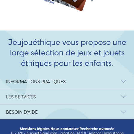
Jeujouéthique vous propose une
large sélection de jeux et jouets
éthiques pour les enfants.
INFORMATIONS PRATIQUES
LES SERVICES
BESOIN D'AIDE
Mentions légales
|
Nous contacter
|
Recherche avancée
© 2026 Jeujouethique.com - création UX/UI :
Agence Hypersthène