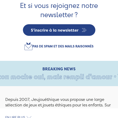
Et si vous rejoignez notre
newsletter ?
S'inscrire à la newsletter
PAS DE SPAM ET DES MAILS RAISONNÉS
BREAKING NEWS
n moche oui, mais rempli d'amour • Tan
Depuis 2007, Jeujouéthique vous propose une large
sélection de jeux et jouets éthiques pour les enfants. Sur
Jeujouethique.com ou à la boutique de Quimper,
découvrez le plus grand choix de jouets en bois
EN LIRE PLUS