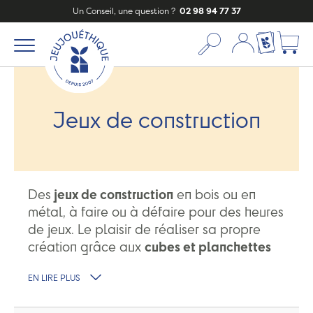
Un Conseil, une question ?
02 98 94 77 37
Mon compte
Ma liste c
Jeux de construction
Des
jeux de construction
en bois ou en
métal, à faire ou à défaire pour des heures
de jeux. Le plaisir de réaliser sa propre
création grâce aux
cubes et planchettes
ou aux kits créatifs.
EN LIRE PLUS