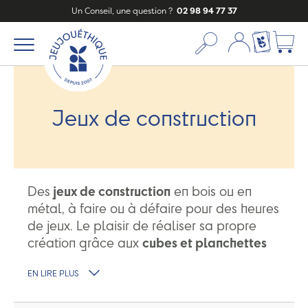
Un Conseil, une question ?
02 98 94 77 37
Mon compte
Ma liste c
Jeux de construction
Des
jeux de construction
en bois ou en
métal, à faire ou à défaire pour des heures
de jeux. Le plaisir de réaliser sa propre
création grâce aux
cubes et planchettes
ou aux kits créatifs.
EN LIRE PLUS