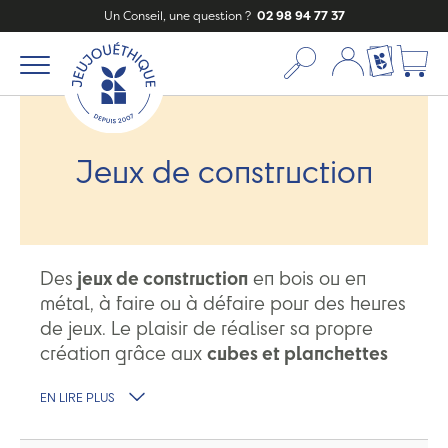
Un Conseil, une question ?
02 98 94 77 37
Mon compte
Ma liste c
Jeux de construction
Des
jeux de construction
en bois ou en
métal, à faire ou à défaire pour des heures
de jeux. Le plaisir de réaliser sa propre
création grâce aux
cubes et planchettes
ou aux kits créatifs.
EN LIRE PLUS