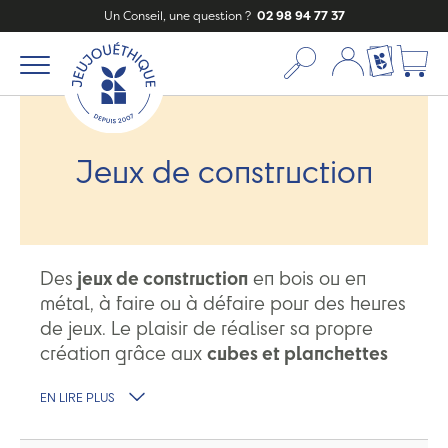
Un Conseil, une question ?
02 98 94 77 37
Mon compte
Ma liste c
Jeux de construction
Des
jeux de construction
en bois ou en
métal, à faire ou à défaire pour des heures
de jeux. Le plaisir de réaliser sa propre
création grâce aux
cubes et planchettes
ou aux kits créatifs.
EN LIRE PLUS