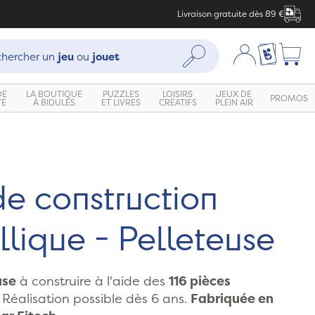
Livraison gratuite dès 89 €
che :
Mon compte
Ma liste c
Rechercher
hercher un
jeu
ou
jouet
DE
LA BOUTIQUE
PUZZLES
LOISIRS
JEUX DE
PROMOS
TÉ
À BIDULES
ET LIVRES
CRÉATIFS
PLEIN AIR
Zoom
e construction
lique - Pelleteuse
use
à construire à l'aide des
116 pièces
Réalisation possible dès 6 ans.
Fabriquée en