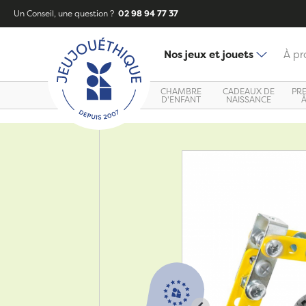
Un Conseil, une question ?
02 98 94 77 37
Nos jeux et jouets
À pr
CHAMBRE
CADEAUX DE
PR
D'ENFANT
NAISSANCE
Zoom