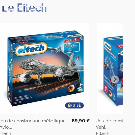
que Eitech
ÉPUISÉ
eu de construction métallique
89,90 €
Jeu de constructi
'Avio...
Véhi...
itech
Eitech