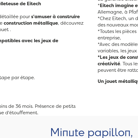
lleteuse de Eitech
*
Eitech imagine e
Allemagne, à Pfa
détaillée pour
s'amuser à construire
*Chez Eitech, un 
de
construction métallique
, découvrez
des nouveaux modè
ouet .
*Toutes les pièces
entreprise,
mpatibles avec les jeux de
*Avec des modèles 
variables, les jeu
*
Les jeux de const
créativité
.
Tous le
peuvent être ratt
tape par étape.
Un jouet métalliq
ins de 36 mois. Présence de petits
ue d'étouffement.
Minute papillon,