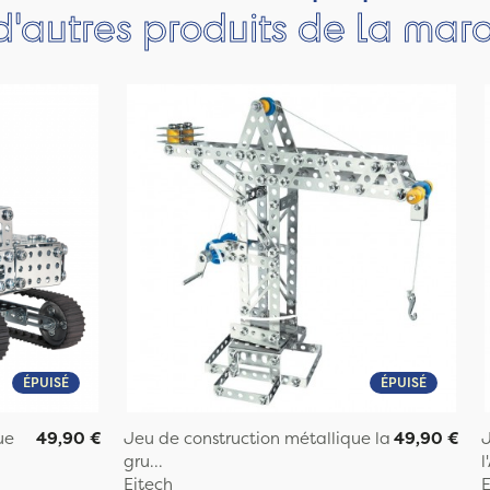
d'autres produits de la mar
ÉPUISÉ
ÉPUISÉ
ue
49,90 €
Jeu de construction métallique la
49,90 €
J
gru...
l
Eitech
E