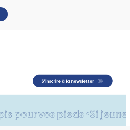
S'inscrire à la newsletter
r vos pieds •
Si jeune et dé