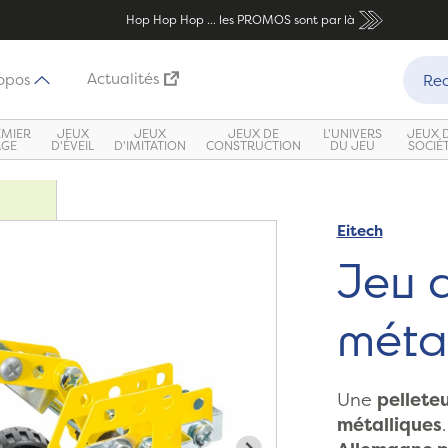
Hop Hop Hop ... les PROMOS sont par là
Recher
Actualités
opos
Rec
EMIER
JEUX
JEUX
JEUX DE
L'UNIVERS
JEUX 
ÂGE
D'ÉVEIL
D'IMITATION
CONSTRUCTION
DU JEU
SOCIÉ
Eitech
Zoom
Jeu d
métal
Une
pellete
métalliques
.