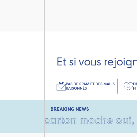
Et si vous rejoig
PAS DE SPAM ET DES MAILS
D
RAISONNÉS
F
BREAKING NEWS
 Un carton moche oui, mais r