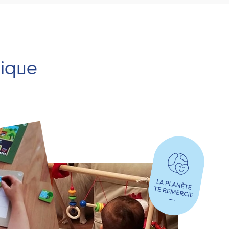
hique