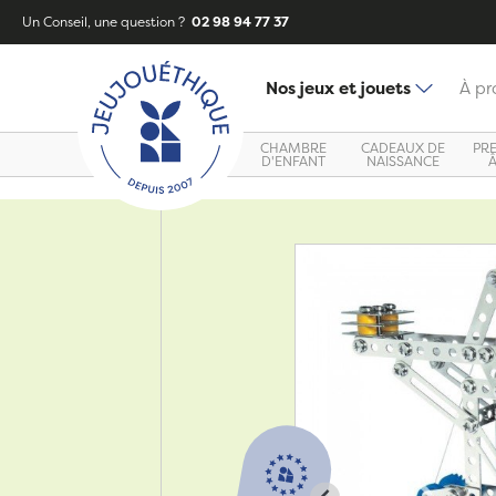
Un Conseil, une question ?
02 98 94 77 37
Nos jeux et jouets
À pr
CHAMBRE
CADEAUX DE
PR
D'ENFANT
NAISSANCE
Zoom