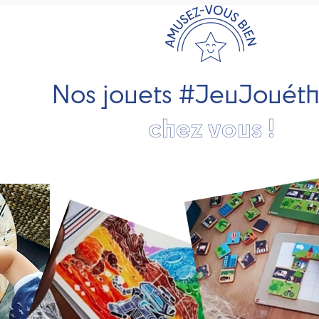
Nos jouets #JeuJouét
chez vous !