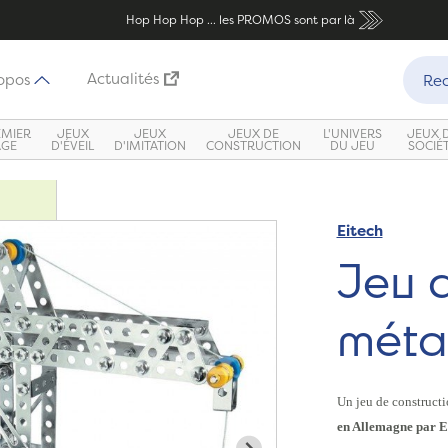
Hop Hop Hop ... les PROMOS sont par là
Recher
Actualités
opos
Rec
EMIER
JEUX
JEUX
JEUX DE
L'UNIVERS
JEUX 
ÂGE
D'ÉVEIL
D'IMITATION
CONSTRUCTION
DU JEU
SOCIÉ
Eitech
Zoom
Jeu d
métal
Un jeu de constructi
en Allemagne par E