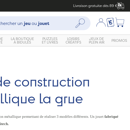
Livraison gratuite dès 89 €
che :
Mon compte
Ma liste c
Rechercher
hercher un
jeu
ou
jouet
DE
LA BOUTIQUE
PUZZLES
LOISIRS
JEUX DE
PROMOS
TÉ
À BIDULES
ET LIVRES
CRÉATIFS
PLEIN AIR
Zoom
e construction
lique la grue
on métallique permettant de réaliser 3 modèles différents.
Un jouet
fabriqué
itech.