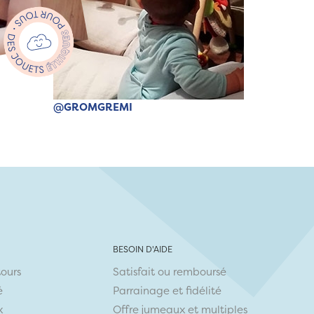
@GROMGREMI
BESOIN D'AIDE
tours
Satisfait ou remboursé
é
Parrainage et fidélité
x
Offre jumeaux et multiples