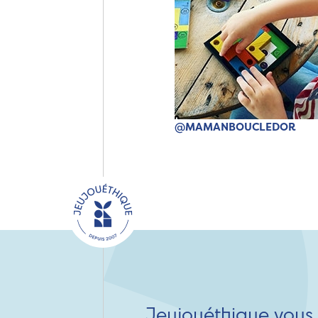
@MAMANBOUCLEDOR
Jeujouéthique vous