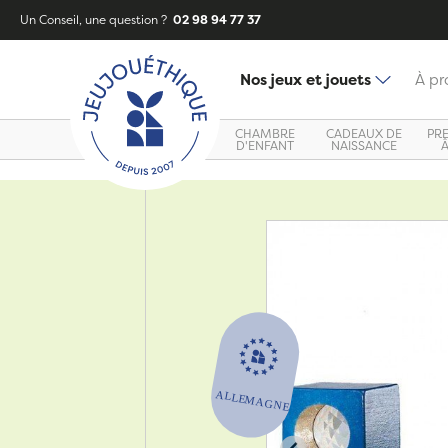
Un Conseil, une question ?
02 98 94 77 37
Nos jeux et jouets
À pr
CHAMBRE
CADEAUX DE
PR
D'ENFANT
NAISSANCE
Zoom