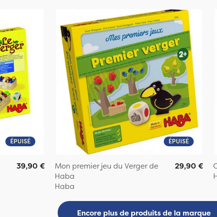
ÉPUISÉ
ÉPUISÉ
39,90 €
Mon premier jeu du Verger de
29,90 €
O
Haba
Haba
Encore plus de produits de la marque