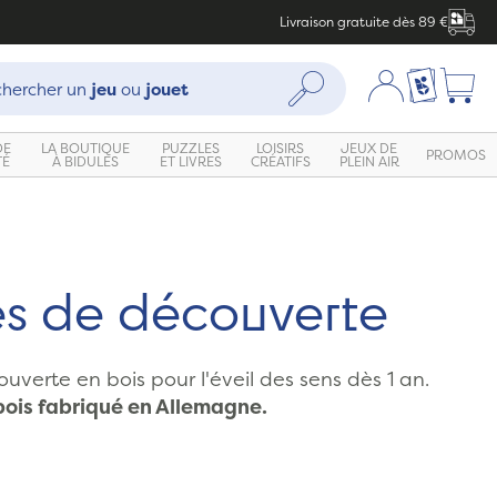
Livraison gratuite dès 89 €
che :
Mon compte
Ma liste c
Rechercher
hercher un
jeu
ou
jouet
DE
LA BOUTIQUE
PUZZLES
LOISIRS
JEUX DE
PROMOS
TÉ
À BIDULES
ET LIVRES
CRÉATIFS
PLEIN AIR
s de découverte
uverte en bois pour l'éveil des sens dès 1 an.
bois fabriqué en Allemagne.