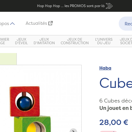
Hop Hop Hop ... les PROMOS sont par là
Recher
Actualités
opos
Rec
EMIER
JEUX
JEUX
JEUX DE
L'UNIVERS
JEUX 
ÂGE
D'ÉVEIL
D'IMITATION
CONSTRUCTION
DU JEU
SOCIÉ
Haba
Cube
6 Cubes déco
Un jouet en 
28,00 €