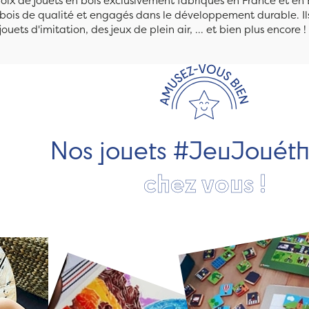
ix de jouets en bois exclusivement fabriqués en France et en 
n bois de qualité et engagés dans le développement durable. Ils
jouets d'imitation, des jeux de plein air, ... et bien plus encore !
Nos jouets #JeuJouét
chez vous !