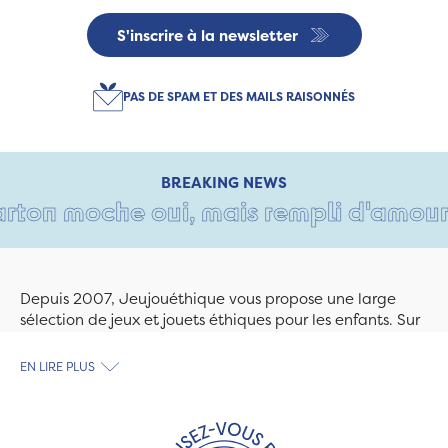
S'inscrire à la newsletter
PAS DE SPAM ET DES MAILS RAISONNÉS
BREAKING NEWS
ton moche oui, mais rempli d'amour • T
Depuis 2007, Jeujouéthique vous propose une large
sélection de jeux et jouets éthiques pour les enfants. Sur
Jeujouethique.com ou à la boutique de Quimper,
découvrez le plus grand choix de jouets en bois
EN LIRE PLUS
exclusivement fabriqués en France et en Europe. Nous
travaillons avec des artisans et des PME spécialisés dans
les jeux et jouets en bois de qualité et engagés dans le
développement durable. Ils nous fabriquent des jouets