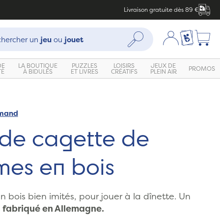
Livraison gratuite dès 89 €
che :
Mon compte
Ma liste c
Rechercher
hercher un
jeu
ou
jouet
DE
LA BOUTIQUE
PUZZLES
LOISIRS
JEUX DE
PROMOS
TÉ
À BIDULES
ET LIVRES
CRÉATIFS
PLEIN AIR
emand
de cagette de
mes en bois
 bois bien imités, pour jouer à la dînette. Un
s
fabriqué en Allemagne.