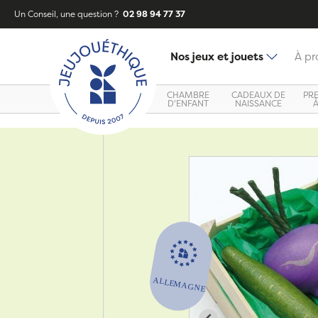
Un Conseil, une question ?
02 98 94 77 37
Nos jeux et jouets
À pr
CHAMBRE
CADEAUX DE
PR
D'ENFANT
NAISSANCE
Zoom