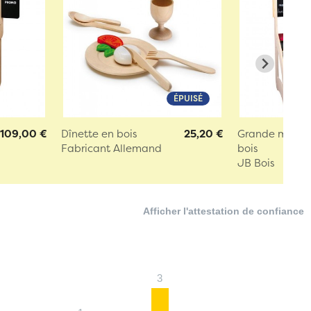
ÉPUISÉ
109,00 €
Dînette en bois
25,20 €
Grande march
Fabricant Allemand
bois
JB Bois
Afficher l'attestation de confiance
3