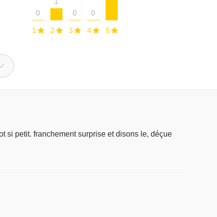
1
0
0
0
1
2
3
4
5
 si petit. franchement surprise et disons le, déçue