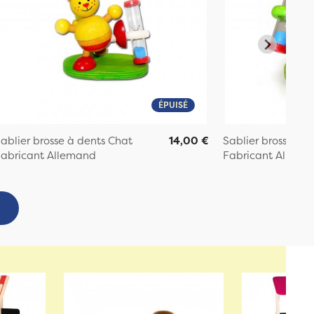
ÉPUISÉ
ablier brosse à dents Chat
14,00 €
Sablier brosse à d
abricant Allemand
Fabricant Allema