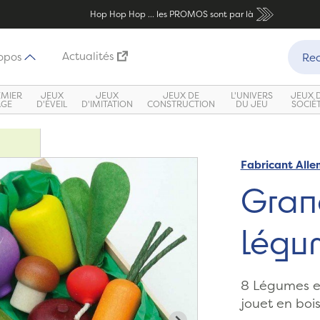
Hop Hop Hop ... les PROMOS sont par là
Recher
Actualités
opos
Rec
EMIER
JEUX
JEUX
JEUX DE
L'UNIVERS
JEUX 
ÂGE
D'ÉVEIL
D'IMITATION
CONSTRUCTION
DU JEU
SOCIÉ
Fabricant All
Gran
légu
8 Légumes en
jouet en boi