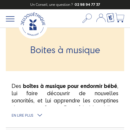
Un Conseil, une question ?
02 98 94 77 37
Mon compte
Ma liste c
Boites à musique
Des
boîtes à musique pour endormir bébé
,
lui faire découvrir de nouvelles
sonorités, et lui apprendre les comptines
de votre enfance. De véritables bijoux
qui
s'adapteront parfaitement à la
EN LIRE PLUS
chambre d'enfant
. Un objet ludique et
décoratif aux
mélodies douces
pour