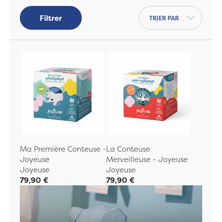
apaiser l'enfant et l'accompagner dans
Trier par
Filtrer
son sommeil.
Nos
mobiles musicaux
sont également un
indispensable pour que bébé s'endorme
paisiblement grâce à sa
douce mélodie
.
Ma Première Conteuse -
La Conteuse
Joyeuse
Merveilleuse - Joyeuse
Joyeuse
Joyeuse
79,90 €
79,90 €