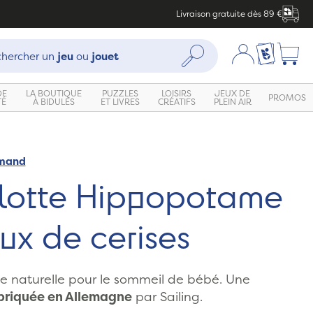
Livraison gratuite dès 89 €
che :
Mon compte
Ma liste c
Rechercher
hercher un
jeu
ou
jouet
DE
LA BOUTIQUE
PUZZLES
LOISIRS
JEUX DE
PROMOS
TÉ
À BIDULES
ET LIVRES
CRÉATIFS
PLEIN AIR
emand
llotte Hippopotame
ux de cerises
te naturelle pour le sommeil de bébé. Une
briquée en Allemagne
par Sailing.