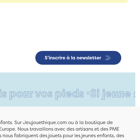
S'inscrire à la newsletter
 vos pieds •
Si jeune et déjà
enfants. Sur Jeujouethique.com ou à la boutique de
Europe. Nous travaillons avec des artisans et des PME
 nous fabriquent des jouets pour les jeunes enfants, des