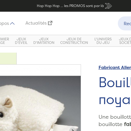
Hop Hop Hop ... les PROMOS sont par là
Recher
Actualités
opos
Rec
EMIER
JEUX
JEUX
JEUX DE
L'UNIVERS
JEUX 
ÂGE
D'ÉVEIL
D'IMITATION
CONSTRUCTION
DU JEU
SOCIÉ
Fabricant All
Zoom
Boui
noya
Une bouillot
bouillotte
fa