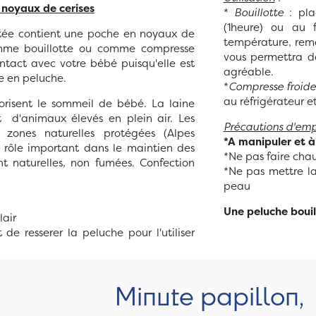
 noyaux de cerises
*
Bouillotte
: pla
(1heure) ou au 
tée contient une poche en noyaux de
température, reme
comme bouillotte ou comme compresse
vous permettra de
ntact avec votre bébé puisqu'elle est
agréable.
e en peluche.
*
Compresse froide
au réfrigérateur et
vorisent le sommeil de bébé. La laine
nt d'animaux élevés en plein air. Les
Précautions d'emp
zones naturelles protégées (Alpes
*A manipuler et à 
 rôle important dans le maintien des
*Ne pas faire chau
nt naturelles, non fumées. Confection
*Ne pas mettre la
peau
Une peluche bouil
lair
 de resserer la peluche pour l'utiliser
Minute papillon,