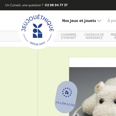
Un Conseil, une question ?
02 98 94 77 37
Nos jeux et jouets
À pr
CHAMBRE
CADEAUX DE
PR
D'ENFANT
NAISSANCE
Zoom