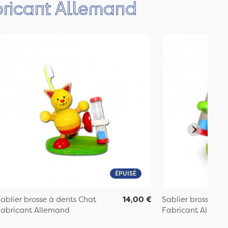
bricant Allemand
ÉPUISÉ
ablier brosse à dents Chat
14,00 €
Sablier brosse à d
abricant Allemand
Fabricant Allema