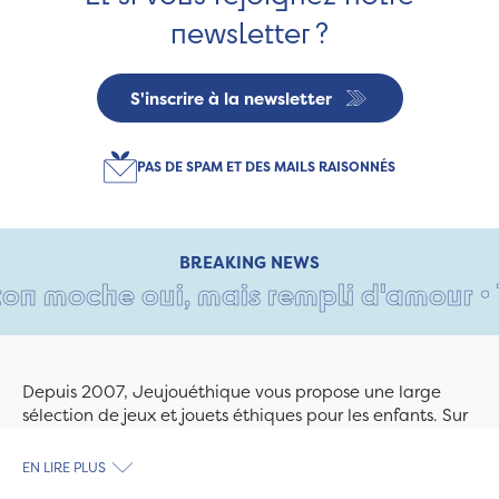
newsletter ?
S'inscrire à la newsletter
PAS DE SPAM ET DES MAILS RAISONNÉS
BREAKING NEWS
 moche oui, mais rempli d'amour • Tan
Depuis 2007, Jeujouéthique vous propose une large
sélection de jeux et jouets éthiques pour les enfants. Sur
Jeujouethique.com ou à la boutique de Quimper,
découvrez le plus grand choix de jouets en bois
EN LIRE PLUS
exclusivement fabriqués en France et en Europe. Nous