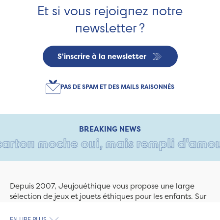
Et si vous rejoignez notre
newsletter ?
S'inscrire à la newsletter
PAS DE SPAM ET DES MAILS RAISONNÉS
BREAKING NEWS
rton moche oui, mais rempli d'amour •
Depuis 2007, Jeujouéthique vous propose une large
sélection de jeux et jouets éthiques pour les enfants. Sur
Jeujouethique.com ou à la boutique de Quimper,
découvrez le plus grand choix de jouets en bois
EN LIRE PLUS