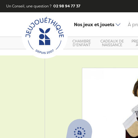
Un Conseil, une question ?
02 98 94 77 37
Nos jeux et jouets
À pr
CHAMBRE
CADEAUX DE
PR
D'ENFANT
NAISSANCE