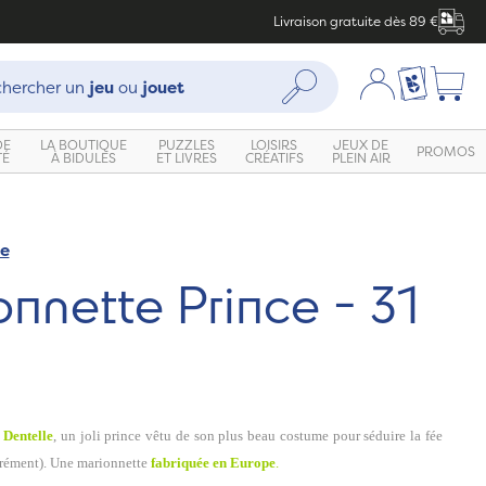
Livraison gratuite dès 89 €
che :
Mon compte
Ma liste c
Rechercher
hercher un
jeu
ou
jouet
DE
LA BOUTIQUE
PUZZLES
LOISIRS
JEUX DE
PROMOS
TÉ
À BIDULES
ET LIVRES
CRÉATIFS
PLEIN AIR
ue
nnette Prince - 31
 Dentelle
, un joli prince vêtu de son plus beau costume pour séduire la fée
rément).
Une marionnette
fabriquée en Europe
.