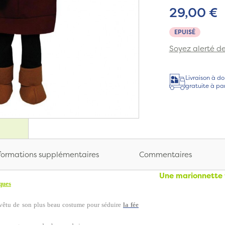
29,00 €
EPUISÉ
Soyez alerté de 
Livraison à do
gratuite à pa
formations supplémentaires
Commentaires
Une marionnette 
ques
e vêtu de son plus beau costume pour séduire
la fée