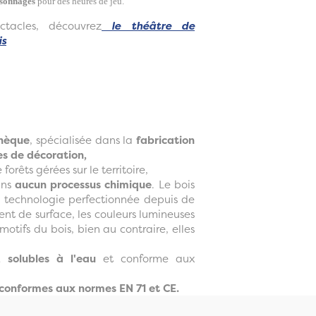
ersonnages
pour des heures de jeu.
tacles, découvrez
le théâtre de
is
chèque
, spécialisée dans la
fabrication
les de décoration,
 forêts gérées sur le territoire,
ans
aucun processus chimique
. Le bois
e technologie perfectionnée depuis de
nt de surface, les couleurs lumineuses
otifs du bois, bien au contraire, elles
, solubles à l'eau
et conforme aux
conformes aux normes EN 71 et CE.