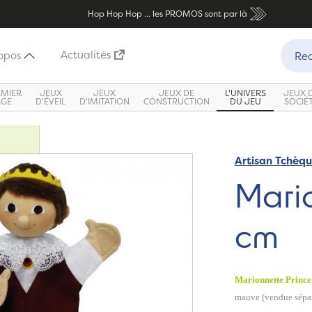
Hop Hop Hop ... les PROMOS sont par là
Recher
Actualités
opos
Rec
EMIER
JEUX
JEUX
JEUX DE
L'UNIVERS
JEUX 
ÂGE
D'ÉVEIL
D'IMITATION
CONSTRUCTION
DU JEU
SOCIÉ
Artisan Tchèq
Mario
cm
Marionnette Prince
mauve (vendue sépa