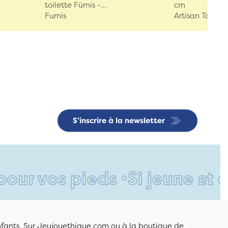
toilette Fürnis -...
cm
Furnis
Artisan Tchèq
S'inscrire à la newsletter
s pieds •
Si jeune et déjà si
enfants. Sur Jeujouethique.com ou à la boutique de