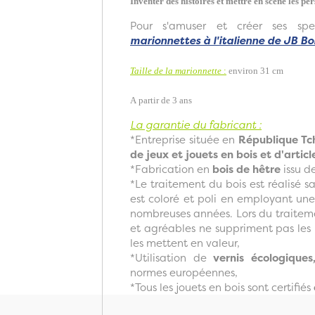
Inventer des histoires et mettre en scène les p
Pour s'amuser et créer ses spec
marionnettes à l'italienne de JB Bo
Taille de la marionnette
:
environ 31 cm
A partir de 3 ans
La garantie du fabricant :
*Entreprise située en
République T
de jeux et jouets en bois et d'artic
*Fabrication en
bois de hêtre
issu de
*Le traitement du bois est réalisé s
est coloré et poli en employant un
nombreuses années. Lors du traiteme
et agréables ne suppriment pas les m
les mettent en valeur,
*Utilisation de
vernis écologiques
normes européennes,
*Tous les jouets en bois sont certifiés