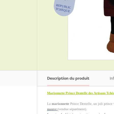
Description du produit
In
Marionnette Prince Dentelle des Artisans Tchè
La
marionnette
Prince Dentelle, un joli princ
mauve
(vendue séparément).