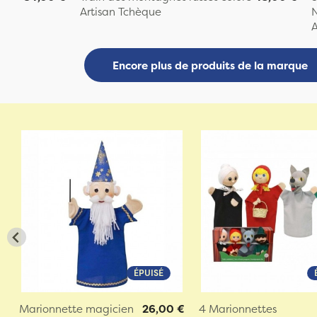
Artisan Tchèque
A
Encore plus de produits de la marque
ÉPUISÉ
Marionnette magicien
26,00 €
4 Marionnettes