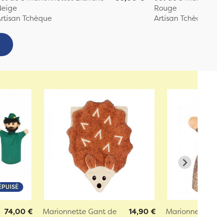
Neige
Rouge
rtisan Tchèque
Artisan Tchèque
ÉPUISÉ
74,00 €
Marionnette Gant de
14,90 €
Marionnette S