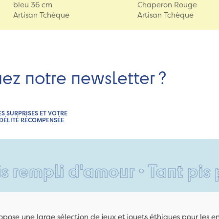
bleu 36 cm
Chaperon Rouge
Artisan Tchèque
Artisan Tchèque
nez notre newsletter ?
ES SURPRISES ET VOTRE
IDÉLITÉ RÉCOMPENSÉE
i d'amour • Tant pis pour vo
pose une large sélection de jeux et jouets éthiques pour les 