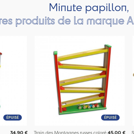
Minute papillon,
res produits de la marque A
ÉPUISÉ
ÉPUISÉ
34,90 €
Train des Montagnes russes coloré
45,00 €
S