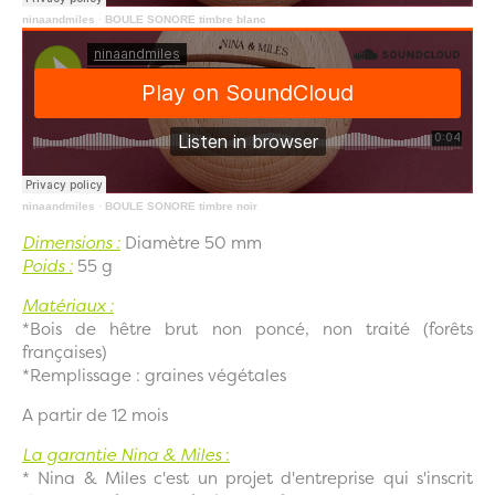
ninaandmiles
·
BOULE SONORE timbre blanc
ninaandmiles
·
BOULE SONORE timbre noir
Dimensions :
Diamètre 50 mm
Poids :
55 g
Matériaux :
*Bois de hêtre brut non poncé, non traité (forêts
françaises)
*Remplissage : graines végétales
A partir de 12 mois
La garantie Nina & Miles
:
* Nina & Miles c'est un projet d'entreprise qui s'inscrit