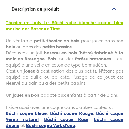
Description du produit
Thonier en bois Le Bâchi voile blanche coque bleu
marine des Bateaux Tirot
Un véritable
petit thonier en bois
pour jouer dans son
bain
ou dans des
petits bassins.
Découvrez un joli
bateau
en bois
(
hêtre) fabriqué à la
main en Bretagne. B
ois
i
ssu des
forêts bretonnes
. Il est
équipé d'une voile en coton de type bermudéen.
C'est un
jouet
à destination des plus petits. N'étant pas
équipé de quille ou de leste, l'usage de ce jouet est
réservé au bain ou a des petits bassins.
Un
jouet en bois
adapté aux enfants à partir de 3 ans
Existe aussi avec une coque dans d'autres couleurs :
Bâchi coque Bleue
,
Bâchi coque Rouge
,
Bâchi coque
Vernis naturel
,
Bâchi coque Rose
,
Bâchi coque
Jaune
et
Bâchi coque Vert d'eau
.