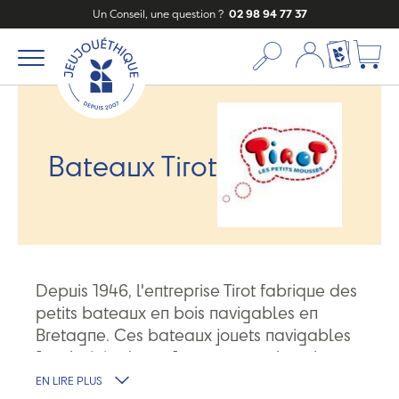
Un Conseil, une question ?
02 98 94 77 37
Mon compte
Ma liste c
Bateaux Tirot
Depuis 1946, l'entreprise Tirot fabrique des
petits bateaux en bois navigables en
Bretagne. Ces bateaux jouets navigables
font la joie des enfants sur tous les plans
d'eau. Au bord de la mer, dans une
EN LIRE PLUS