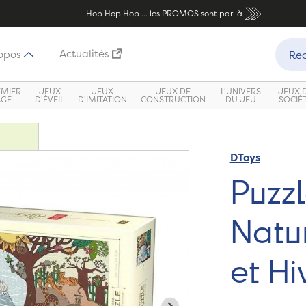
Hop Hop Hop ... les PROMOS sont par là
Recher
Actualités
opos
Rec
EMIER
JEUX
JEUX
JEUX DE
L'UNIVERS
JEUX 
ÂGE
D'ÉVEIL
D'IMITATION
CONSTRUCTION
DU JEU
SOCIÉ
DToys
Zoom
Puzz
Natur
et Hi