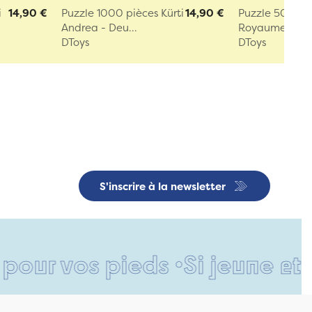
i
14,90 €
Puzzle 1000 pièces Kürti
14,90 €
Puzzle 500 pi
Andrea - Deu...
Royaume-Uni -
DToys
DToys
S'inscrire à la newsletter
os pieds •
Si jeune et déjà s