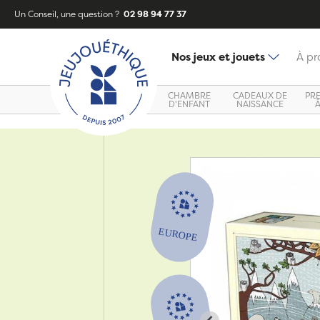
Un Conseil, une question ?
02 98 94 77 37
Nos jeux et jouets
À pr
CHAMBRE
CADEAUX DE
PR
D'ENFANT
NAISSANCE
Zoom