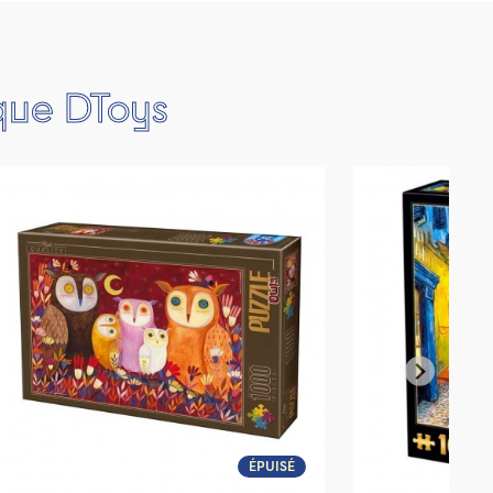
rque DToys
ÉPUISÉ