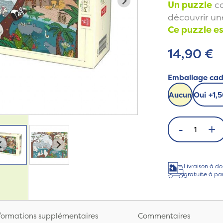
Un puzzle
c
découvrir une
Ce puzzle es
14,90 €
Emballage ca
Aucun
Oui
+
1,
-
+
Livraison à do
gratuite à pa
formations supplémentaires
Commentaires