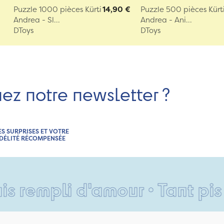
Puzzle 1000 pièces Kürti
14,90 €
Puzzle 500 pièces Kürt
Andrea - Sl...
Andrea - Ani...
DToys
DToys
nez notre newsletter ?
ES SURPRISES ET VOTRE
IDÉLITÉ RÉCOMPENSÉE
i d'amour • Tant pis pour v