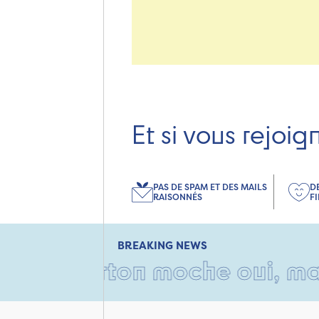
Et si vous rejoig
PAS DE SPAM ET DES MAILS
D
RAISONNÉS
F
BREAKING NEWS
carton moche oui, mais rempl