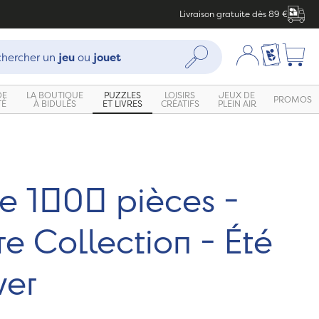
Livraison gratuite dès 89 €
che :
Mon compte
Ma liste c
Rechercher
hercher un
jeu
ou
jouet
DE
LA BOUTIQUE
PUZZLES
LOISIRS
JEUX DE
PROMOS
TÉ
À BIDULES
ET LIVRES
CRÉATIFS
PLEIN AIR
le 1000 pièces -
e Collection - Été
ver