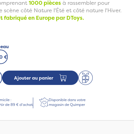
omprenant
1000 pièces
à rassembler pour
 scène côté Nature l'Été et côté nature l'Hiver.
t fabriqué en Europe par DToys.
deau
50 €
Ajouter au panier
micile :
Disponible dans votre
rtir de 89 € d'achat
magasin de Quimper