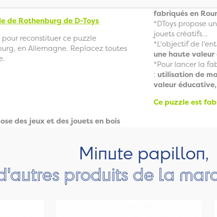
fabriqués en Rou
lle de Rothenburg
de D-Toys
*DToys propose un
jouets créatifs...
pour reconstituer ce puzzle
*L'objectif de l'en
nburg, en Allemagne. Replacez toutes
une haute valeur
e.
*Pour lancer la fab
:
utilisation de m
valeur éducative,
Ce puzzle est fa
ose des jeux et des jouets en bois
Minute papillon,
d'autres produits de la ma