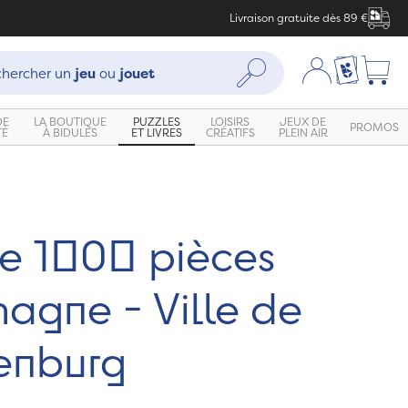
Livraison gratuite dès 89 €
che :
Mon compte
Ma liste c
Rechercher
hercher un
jeu
ou
jouet
DE
LA BOUTIQUE
PUZZLES
LOISIRS
JEUX DE
PROMOS
TÉ
À BIDULES
ET LIVRES
CRÉATIFS
PLEIN AIR
le 1000 pièces
agne - Ville de
enburg