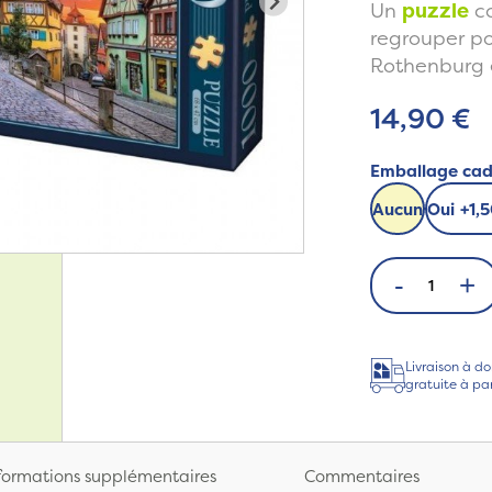
Un
puzzle
c
regrouper pou
Rothenburg 
14,90 €
Emballage ca
Aucun
Oui
+
1,
-
+
Livraison à do
gratuite à pa
formations supplémentaires
Commentaires