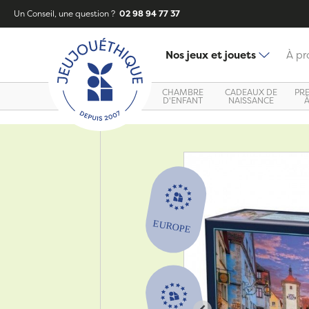
Un Conseil, une question ?
02 98 94 77 37
Nos jeux et jouets
À pr
CHAMBRE
CADEAUX DE
PR
D'ENFANT
NAISSANCE
Zoom