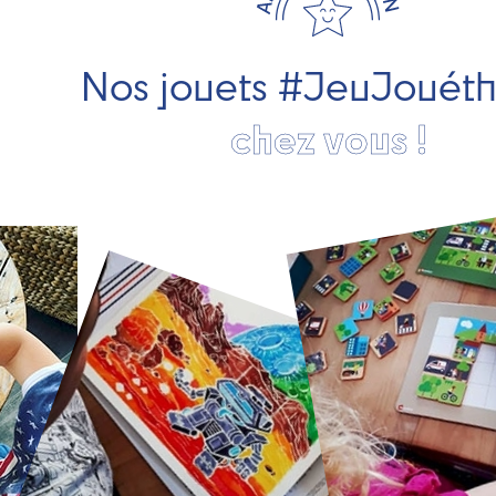
Nos jouets #JeuJouét
chez vous !