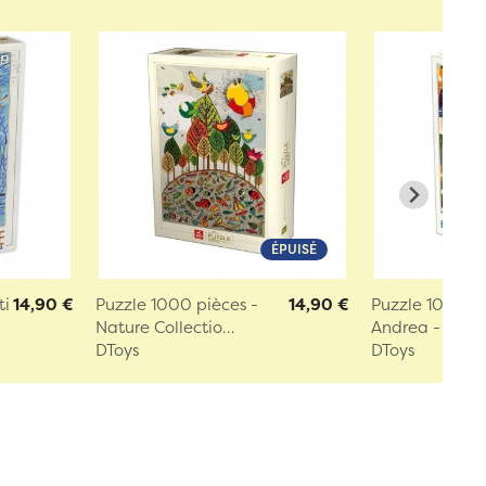
ÉPUISÉ
ti
14,90 €
Puzzle 1000 pièces -
14,90 €
Puzzle 1000 pi
Nature Collectio...
Andrea - Cha..
DToys
DToys