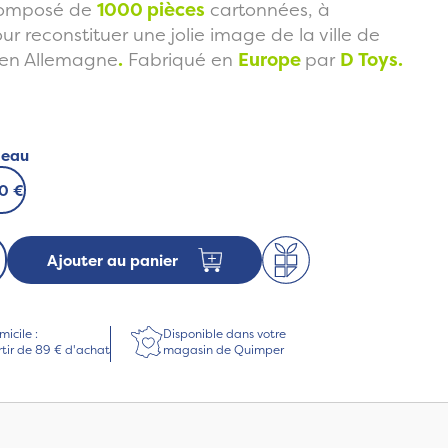
omposé de
1000 pièces
cartonnées, à
r reconstituer une jolie image de la ville de
en Allemagne
.
Fabriqué en
Europe
par
D Toys.
deau
50 €
Ajouter au panier
micile :
Disponible dans votre
rtir de 89 € d'achat
magasin de Quimper