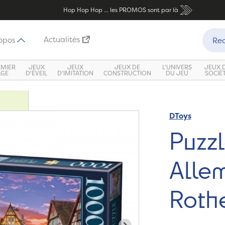
Hop Hop Hop ... les PROMOS sont par là
Recher
Actualités
opos
Rec
EMIER
JEUX
JEUX
JEUX DE
L'UNIVERS
JEUX 
ÂGE
D'ÉVEIL
D'IMITATION
CONSTRUCTION
DU JEU
SOCIÉ
DToys
Puzz
Allem
Roth