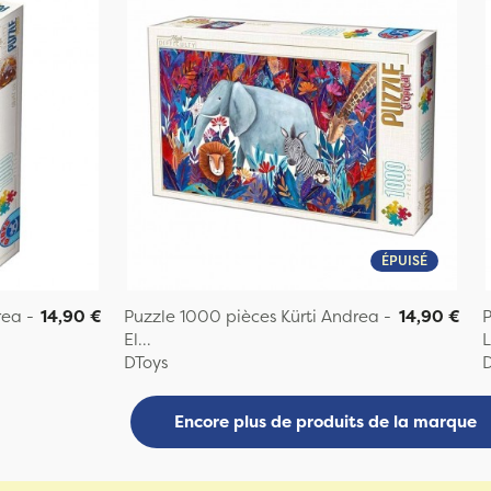
ÉPUISÉ
rea -
14,90 €
Puzzle 1000 pièces Kürti Andrea -
14,90 €
P
El...
L
DToys
D
Encore plus de produits de la marque