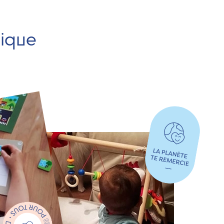
hique