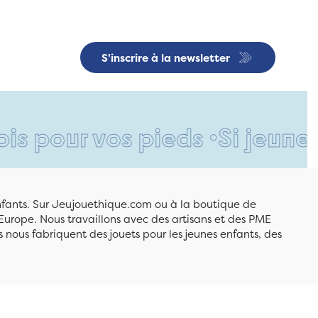
S'inscrire à la newsletter
r vos pieds •
Si jeune et dé
enfants. Sur Jeujouethique.com ou à la boutique de
Europe. Nous travaillons avec des artisans et des PME
 nous fabriquent des jouets pour les jeunes enfants, des