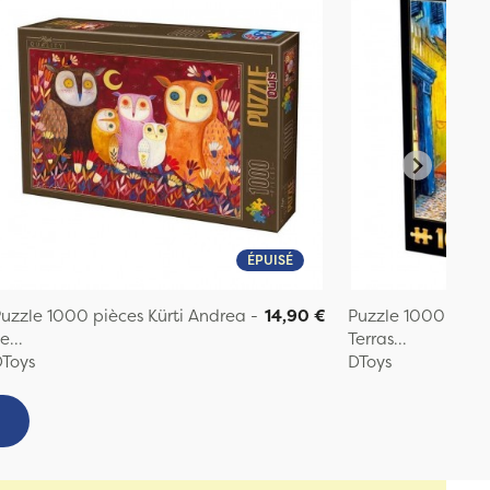
ÉPUISÉ
uzzle 1000 pièces Kürti Andrea -
14,90 €
Puzzle 1000 pièc
e...
Terras...
Toys
DToys