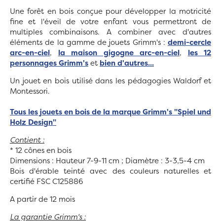
Une forêt en bois conçue pour développer la motricité
fine et l'éveil de votre enfant vous permettront de
multiples combinaisons. A combiner avec d'autres
éléments de la gamme de jouets Grimm's :
demi-cercle
arc-en-ciel
,
la maison gigogne arc-en-ciel
,
les 12
personnages Grimm's
et
bien d'autres...
Un jouet en bois utilisé dans les pédagogies Waldorf et
Montessori.
Tous les jouets en bois de la marque Grimm's "Spiel und
Holz Design"
Contient :
* 12 cônes en bois
Dimensions : Hauteur 7-9-11 cm ; Diamètre : 3-3,5-4 cm
Bois d'érable teinté avec des couleurs naturelles et
certifié FSC C125886
A partir de 12 mois
La garantie Grimm's :