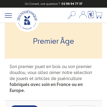
Un Conseil, une question ?
02 98 94 77 37
Mon compte
Ma liste c
Premier Âge
Son premier jouet en bois ou son premier
doudou, vous allez aimer notre sélection
de jouets et articles de puériculture
fabriqués avec soin en France ou en
Europe.